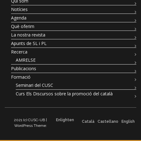
Qui som
Notícies
Agenda
Què oferim
La nostra revista
Apunts de SL i PL
Recerca
AMRELSE
Publicacions
Formació
Seminari del CUSC
Curs Els Discursos sobre la promoció del català
2021 (c) CUSC-UB |
Enlighten
Català
Castellano
English
WordPress Theme: