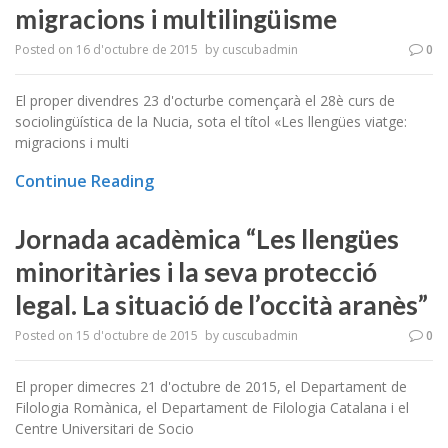
migracions i multilingüisme
Posted on
16 d'octubre de 2015
by
cuscubadmin
0
El proper divendres 23 d'octurbe començarà el 28è curs de
sociolingüística de la Nucia, sota el títol «Les llengües viatge:
migracions i multi
Continue Reading
Jornada acadèmica “Les llengües
minoritàries i la seva protecció
legal. La situació de l’occità aranès”
Posted on
15 d'octubre de 2015
by
cuscubadmin
0
El proper dimecres 21 d'octubre de 2015, el Departament de
Filologia Romànica, el Departament de Filologia Catalana i el
Centre Universitari de Socio