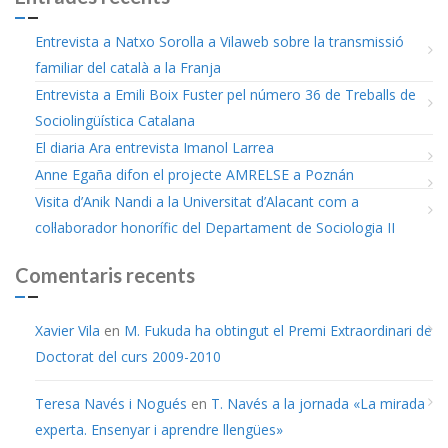
Entrevista a Natxo Sorolla a Vilaweb sobre la transmissió
familiar del català a la Franja
Entrevista a Emili Boix Fuster pel número 36 de Treballs de
Sociolingüística Catalana
El diaria Ara entrevista Imanol Larrea
Anne Egaña difon el projecte AMRELSE a Poznán
Visita d’Anik Nandi a la Universitat d’Alacant com a
col·laborador honorífic del Departament de Sociologia II
Comentaris recents
Xavier Vila
en
M. Fukuda ha obtingut el Premi Extraordinari de
Doctorat del curs 2009-2010
Teresa Navés i Nogués
en
T. Navés a la jornada «La mirada
experta. Ensenyar i aprendre llengües»