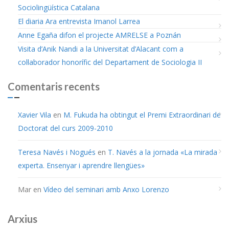
Sociolingüística Catalana
El diaria Ara entrevista Imanol Larrea
Anne Egaña difon el projecte AMRELSE a Poznán
Visita d’Anik Nandi a la Universitat d’Alacant com a
col·laborador honorífic del Departament de Sociologia II
Comentaris recents
Xavier Vila
en
M. Fukuda ha obtingut el Premi Extraordinari de
Doctorat del curs 2009-2010
Teresa Navés i Nogués
en
T. Navés a la jornada «La mirada
experta. Ensenyar i aprendre llengües»
Mar
en
Vídeo del seminari amb Anxo Lorenzo
Arxius