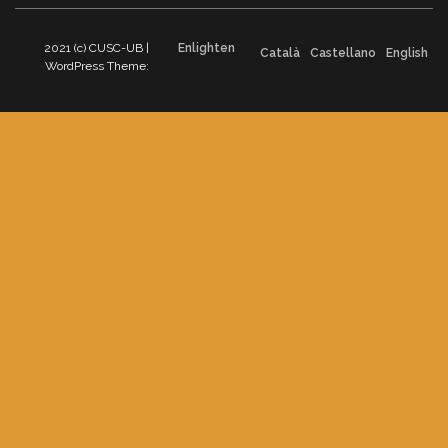
2021 (c) CUSC-UB |
Enlighten
Català
Castellano
English
WordPress Theme: