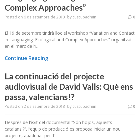
Complex Approaches”
Posted on
6 de setembre de 2013
by
cuscubadmin
0
El 19 de setembre tindrà lloc el workshop “Variation and Contact
in Languaging: Ecological and Complex Approaches” organitzat
en el marc de l’E
Continue Reading
La continuació del projecte
audiovisual de David Valls: Què ens
passa, valencians!?
Posted on
2 de setembre de 2013
by
cuscubadmin
0
Després de l’èxit del documental “Són bojos, aquests
catalans!?”, l’equip de producció es proposa iniciar un nou
projecte, apadrinat per T