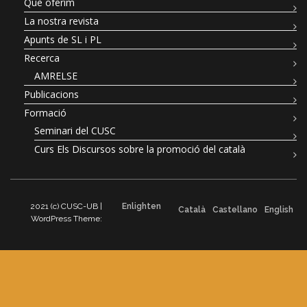
Què oferim
La nostra revista
Apunts de SL i PL
Recerca
AMRELSE
Publicacions
Formació
Seminari del CUSC
Curs Els Discursos sobre la promoció del català
2021 (c) CUSC-UB |
Enlighten
Català
Castellano
English
WordPress Theme: