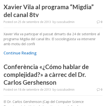
Xavier Vila al programa “Migdia”
del canal 8tv
Posted on
25 de setembre de 2013
by
cuscubadmin
0
Xavier Vila va participar el passat dimarts dia 24 de setembre al
programa Migdia del canal 8tv. El sociolingüista va intervenir
amb motiu del confli
Continue Reading
Conferència «¿Cómo hablar de
complejidad?» a càrrec del Dr.
Carlos Gershenson
Posted on
18 de setembre de 2013
by
cuscubadmin
0
El Dr. Carlos Gershenson (Cap del Computer Science