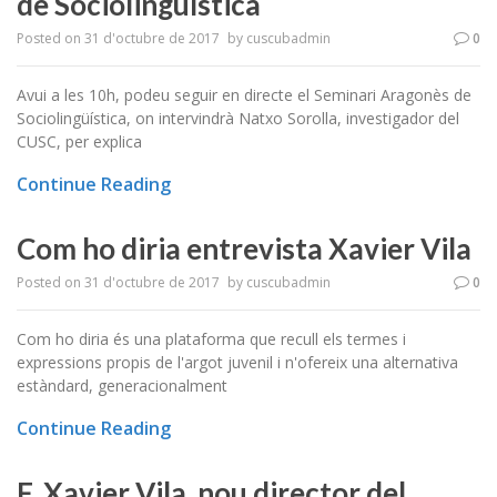
de Sociolingüística
Posted on
31 d'octubre de 2017
by
cuscubadmin
0
Avui a les 10h, podeu seguir en directe el Seminari Aragonès de
Sociolingüística, on intervindrà Natxo Sorolla, investigador del
CUSC, per explica
Continue Reading
Com ho diria entrevista Xavier Vila
Posted on
31 d'octubre de 2017
by
cuscubadmin
0
Com ho diria és una plataforma que recull els termes i
expressions propis de l'argot juvenil i n'ofereix una alternativa
estàndard, generacionalment
Continue Reading
F. Xavier Vila, nou director del