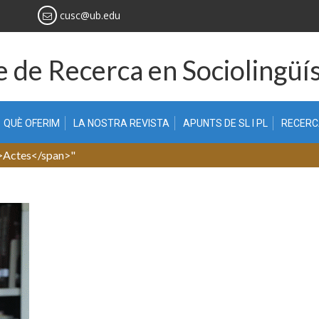
cusc@ub.edu
 de Recerca en Sociolingüís
QUÈ OFERIM
LA NOSTRA REVISTA
APUNTS DE SL I PL
RECER
n>Actes</span>"