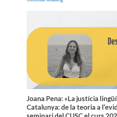
Joana Pena: «La justícia lingüí
Catalunya: de la teoria a l’evi
seminari del CUSC el curs 20