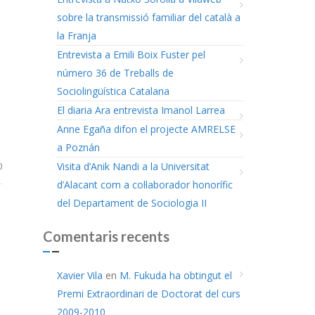
sobre la transmissió familiar del català a
la Franja
Entrevista a Emili Boix Fuster pel
número 36 de Treballs de
Sociolingüística Catalana
El diaria Ara entrevista Imanol Larrea
Anne Egaña difon el projecte AMRELSE
a Poznán
Visita d’Anik Nandi a la Universitat
0
d’Alacant com a col·laborador honorífic
del Departament de Sociologia II
Comentaris recents
Xavier Vila
en
M. Fukuda ha obtingut el
Premi Extraordinari de Doctorat del curs
2009-2010