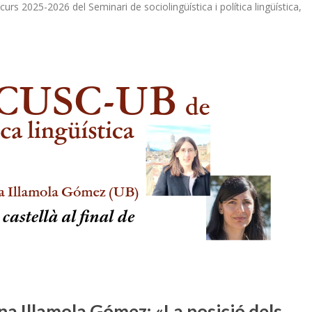
curs 2025-2026 del Seminari de sociolingüística i política lingüística,
na Illamola Gómez: «La posició dels