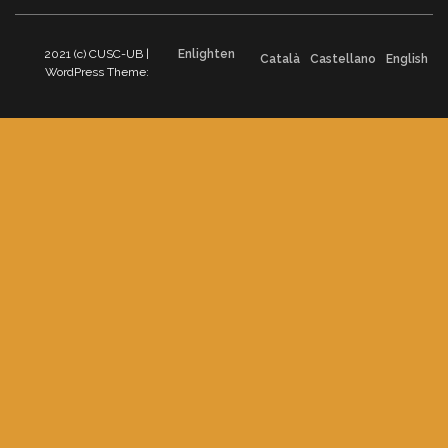
2021 (c) CUSC-UB |
Enlighten
Català
Castellano
English
WordPress Theme: