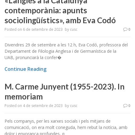
«L’anglès a la Catalunya
contemporània: apunts
sociolingüístics», amb Eva Codó
Posted on
6 de setembre de 2023
by
cusc
0
Divendres 29 de setembre a les 12 h, Eva Codó, professora del
Departament de Filologia Anglesa i de Germanística de la
UAB, pronunciarà la confer�
Continue Reading
M. Carme Junyent (1955-2023). In
memoriam
Posted on
4 de setembre de 2023
by
cusc
0
Pels companys, per les xarxes socials i pels mitjans de
comunicació, on era molt coneguda, hem rebut la notícia, amb
dolor i enyorança profundes, q