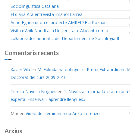
Sociolingüística Catalana
El diaria Ara entrevista Imanol Larrea
Anne Egaña difon el projecte AMRELSE a Poznán
Visita d’Anik Nandi a la Universitat d’Alacant com a
col·laborador honorífic del Departament de Sociologia II
Comentaris recents
Xavier Vila
en
M. Fukuda ha obtingut el Premi Extraordinari de
Doctorat del curs 2009-2010
Teresa Navés i Nogués
en
T. Navés a la jornada «La mirada
experta. Ensenyar i aprendre llengües»
Mar
en
Vídeo del seminari amb Anxo Lorenzo
Arxius