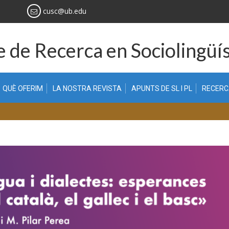
cusc@ub.edu
 de Recerca en Sociolingüís
QUÈ OFERIM
LA NOSTRA REVISTA
APUNTS DE SL I PL
RECER