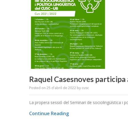
Raquel Casesnoves participa 
Posted on
25 d'abril de 2022
by
cusc
La propera sessió del Seminari de sociolingüística i po
Continue Reading