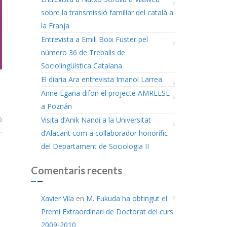
sobre la transmissió familiar del català a
la Franja
Entrevista a Emili Boix Fuster pel
número 36 de Treballs de
Sociolingüística Catalana
El diaria Ara entrevista Imanol Larrea
Anne Egaña difon el projecte AMRELSE
a Poznán
Visita d’Anik Nandi a la Universitat
0
d’Alacant com a col·laborador honorífic
del Departament de Sociologia II
Comentaris recents
Xavier Vila
en
M. Fukuda ha obtingut el
Premi Extraordinari de Doctorat del curs
2009-2010