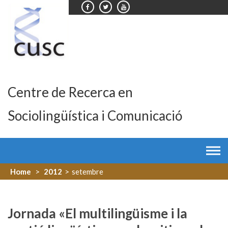
Skip
to
content
Centre de Recerca en
Sociolingüística i Comunicació
Home
>
2012
>
setembre
Jornada «El multilingüisme i la