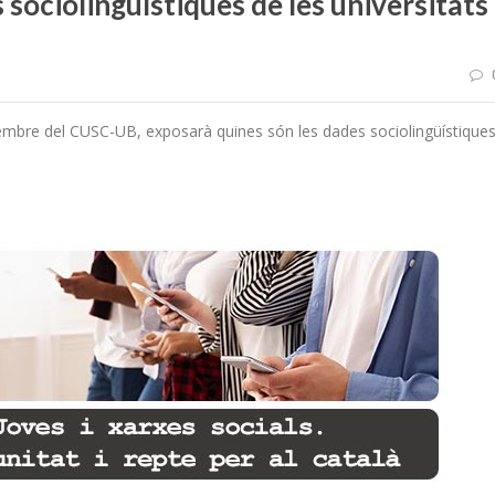
 sociolingüístiques de les universitats
membre del CUSC-UB, exposarà quines són les dades sociolingüístique