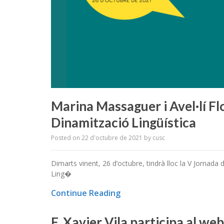
Marina Massaguer i Avel·lí Fl
Dinamització Lingüística
Posted on
22 d'octubre de 2021
by
cusc
Dimarts vinent, 26 d’octubre, tindrà lloc la V Jornada 
Ling�
Continue Reading
F. Xavier Vila participa al we