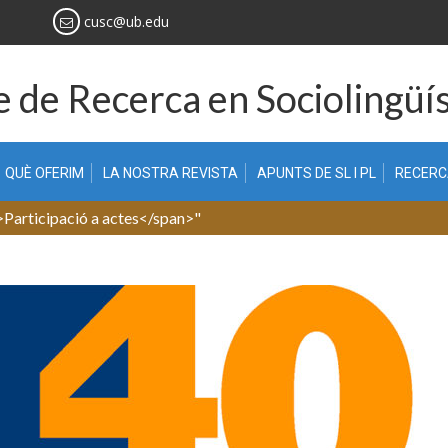
cusc@ub.edu
 de Recerca en Sociolingüís
QUÈ OFERIM
LA NOSTRA REVISTA
APUNTS DE SL I PL
RECER
>Participació a actes</span>"