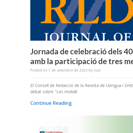
Jornada de celebració dels 40 
amb la participació de tres
Posted on
1 de setembre de 2023
by
cusc
El Consell de Redacció de la Revista de Llengua i Dre
debat sobre "Les mobilit
Continue Reading