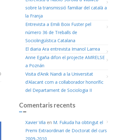
sobre la transmissió familiar del català a
la Franja
Entrevista a Emili Boix Fuster pel
número 36 de Treballs de
Sociolingüística Catalana
El diaria Ara entrevista Imanol Larrea
Anne Egaña difon el projecte AMRELSE
a Poznán
Visita d’Anik Nandi a la Universitat
0
d’Alacant com a col·laborador honorífic
i
del Departament de Sociologia II
Comentaris recents
Xavier Vila
en
M. Fukuda ha obtingut el
Premi Extraordinari de Doctorat del curs
2009-2010