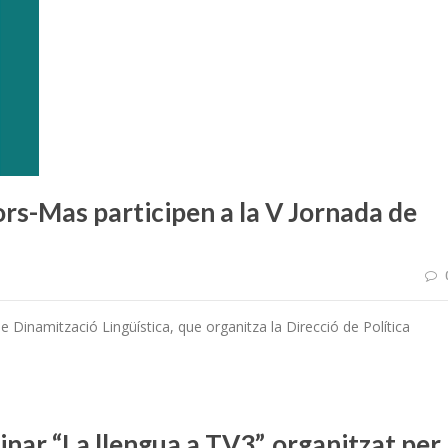
ors-Mas participen a la V Jornada de
de Dinamització Lingüística, que organitza la Direcció de Política
binar “La llengua a TV3”, organitzat per