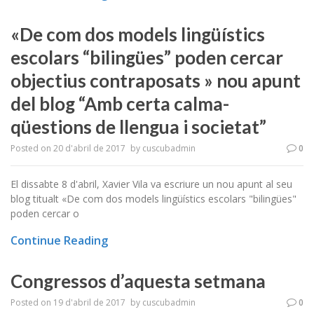
«De com dos models lingüístics
escolars “bilingües” poden cercar
objectius contraposats » nou apunt
del blog “Amb certa calma-
qüestions de llengua i societat”
Posted on
20 d'abril de 2017
by
cuscubadmin
0
El dissabte 8 d'abril, Xavier Vila va escriure un nou apunt al seu
blog titualt «De com dos models lingüístics escolars "bilingües"
poden cercar o
Continue Reading
Congressos d’aquesta setmana
Posted on
19 d'abril de 2017
by
cuscubadmin
0