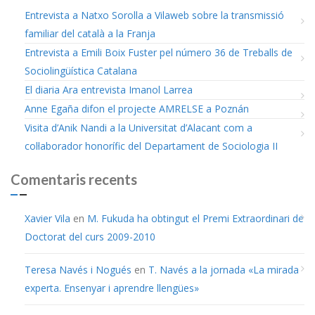
Entrevista a Natxo Sorolla a Vilaweb sobre la transmissió
familiar del català a la Franja
Entrevista a Emili Boix Fuster pel número 36 de Treballs de
Sociolingüística Catalana
El diaria Ara entrevista Imanol Larrea
Anne Egaña difon el projecte AMRELSE a Poznán
Visita d’Anik Nandi a la Universitat d’Alacant com a
col·laborador honorífic del Departament de Sociologia II
Comentaris recents
Xavier Vila
en
M. Fukuda ha obtingut el Premi Extraordinari de
Doctorat del curs 2009-2010
Teresa Navés i Nogués
en
T. Navés a la jornada «La mirada
experta. Ensenyar i aprendre llengües»