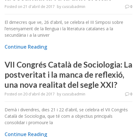
Posted on
21 d'abril de 2017
by
cuscubadmin
0
El dimecres que ve, 26 d'abril, se celebra el III Simposi sobre
l’ensenyament de la llengua i la literatura catalanes a la
secundària i a la univer
Continue Reading
VII Congrés Català de Sociologia: La
postveritat i la manca de reflexió,
una nova realitat del segle XXI?
Posted on
20 d'abril de 2017
by
cuscubadmin
0
Demà i divendres, dies 21 i 22 d'abril, se celebra el VII Congrés
Català de Sociologia, que té com a objectius principals
consolidar i promoure la
Continue Reading