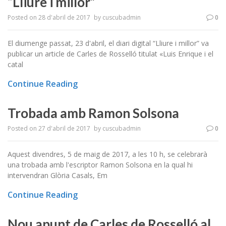
“Lliure i millor”
Posted on
28 d'abril de 2017
by
cuscubadmin
0
El diumenge passat, 23 d'abril, el diari digital “Lliure i millor” va
publicar un article de Carles de Rosselló titulat «Luis Enrique i el
catal
Continue Reading
Trobada amb Ramon Solsona
Posted on
27 d'abril de 2017
by
cuscubadmin
0
Aquest divendres, 5 de maig de 2017, a les 10 h, se celebrarà
una trobada amb l'escriptor Ramon Solsona en la qual hi
intervendran Glòria Casals, Em
Continue Reading
Nou apunt de Carles de Rosselló al