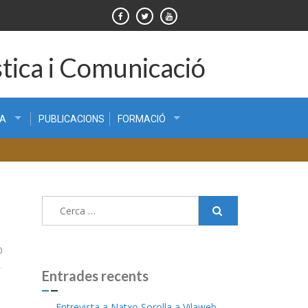
tica i Comunicació
CA
PUBLICACIONS
FORMACIÓ
Cerca:
0
Entrades recents
Entrevista a Natxo Sorolla a Vilaweb