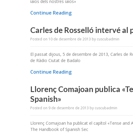
iaios dels nostres iaios»
Continue Reading
Carles de Rosselló intervé al
Posted on
10 de desembre de 2013
by
cuscubadmin
El passat dijous, 5 de desembre de 2013, Carles de R
de Ràdio Ciutat de Badalo
Continue Reading
Llorenç Comajoan publica «T
Spanish»
Posted on
9 de desembre de 2013
by
cuscubadmin
Llorenç Comajoan ha publicat el capítol «Tense and A
The Handbook of Spanish Sec