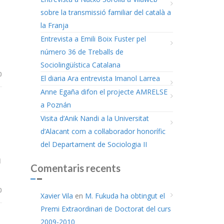
sobre la transmissió familiar del català a
la Franja
Entrevista a Emili Boix Fuster pel
número 36 de Treballs de
Sociolingüística Catalana
0
El diaria Ara entrevista Imanol Larrea
Anne Egaña difon el projecte AMRELSE
a Poznán
Visita d’Anik Nandi a la Universitat
d’Alacant com a col·laborador honorífic
del Departament de Sociologia II
a
Comentaris recents
0
Xavier Vila
en
M. Fukuda ha obtingut el
Premi Extraordinari de Doctorat del curs
2009-2010