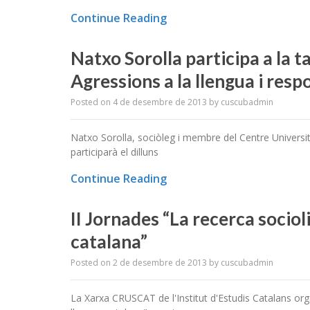
Continue Reading
Natxo Sorolla participa a la t
Agressions a la llengua i respo
Posted on
4 de desembre de 2013
by
cuscubadmin
Natxo Sorolla, sociòleg i membre del Centre Universit
participarà el dilluns
Continue Reading
II Jornades “La recerca sociol
catalana”
Posted on
2 de desembre de 2013
by
cuscubadmin
La Xarxa CRUSCAT de l'Institut d'Estudis Catalans organ