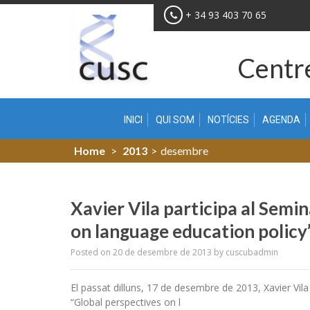
Skip
+ 34 93 403 70 65
to
content
Centre
INICI
QUI SOM
NOTÍCIES
AGENDA
Home
>
2013
>
desembre
Xavier Vila participa al Semi
on language education policy
Posted on
20 de desembre de 2013
by
cuscubadmin
El passat dilluns, 17 de desembre de 2013, Xavier Vila
“Global perspectives on l