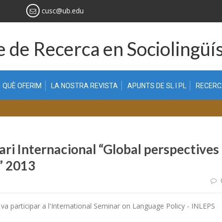
cusc@ub.edu
 de Recerca en Sociolingüís
QUÈ OFERIM
LA NOSTRA REVISTA
APUNTS DE SL I PL
RECER
nari Internacional “Global perspectives
” 2013
 va participar a l'International Seminar on Language Policy - INLEPS