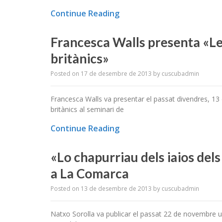
Continue Reading
Francesca Walls presenta «Les
britànics»
Posted on
17 de desembre de 2013
by
cuscubadmin
Francesca Walls va presentar el passat divendres, 13 
britànics al seminari de
Continue Reading
«Lo chapurriau dels iaios dels
a La Comarca
Posted on
13 de desembre de 2013
by
cuscubadmin
Natxo Sorolla va publicar el passat 22 de novembre un 