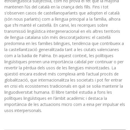
etnolingüística subjectiva, com ho prova el fet que la majoria
mantenen l’ús del català en la criança dels fills. Fins i tot
s’observen casos de castellanoparlants que adopten el català
(són nous parlants) com a llengua principal a la família, alhora
que s’hi manté el castellà. En canvi, les recerques sobre
transmissió lingüística intergeneracional en els altres territoris
de llengua catalana són més descoratjadores: el castellà
predomina en les famílies bilingües, tendència que contribueix a
la castellanització generalitzada tant a les ciutats valencianes
com a la badia de Palma. En aquest context, les polítiques
lingüístiques prenen una importància cabdal per continuar o per
revertir la pèrdua dels usos de les llengües minoritzades. La
qüestió encara esdevé més complexa amb l’actual procés de
globalització, que internacionalitza les societats i pot fer entrar
en crisi els ecosistemes tradicionals en què se solia mantenir la
linguodiversitat humana. El llibre també estudia a fons les
polítiques lingüístiques en l’àmbit acadèmic i destaca la
importància de les actuacions micro com a eina per impulsar els
usos interpersonals.