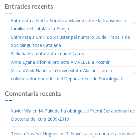
Entrades recents
Entrevista a Natxo Sorolla a Vilaweb sobre la transmissió
familiar del català a la Franja
Entrevista a Emili Boix Fuster pel número 36 de Treballs de
Sociolingüística Catalana
El diaria Ara entrevista Imanol Larrea
Anne Egaña difon el projecte AMRELSE a Poznán
Visita d’Anik Nandi a la Universitat d’Alacant com a
col·laborador honorífic del Departament de Sociologia II
Comentaris recents
Xavier Vila
en
M. Fukuda ha obtingut el Premi Extraordinari de
Doctorat del curs 2009-2010
Teresa Navés i Nogués
en
T. Navés a la jornada «La mirada