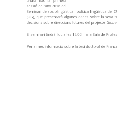
tindrà lloc la primera
sessió de l’any 2016 del
Seminari de sociolingüística i política lingüística de
(UB), que presentarà algunes dades sobre la seva te
decisions sobre direccions futures del projecte
Globa
El seminari tindrà lloc a les 12.00h, a la Sala de Profe
Per a més informació sobre la tesi doctoral de Franc