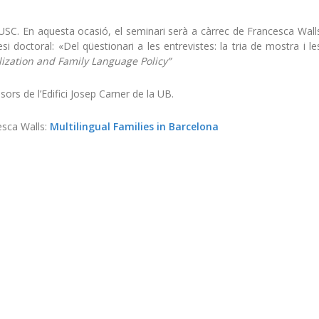
l CUSC. En aquesta ocasió, el seminari serà a càrrec de Francesca Wall
si doctoral: «
Del qüestionari a les entrevistes: la tria de mostra i le
lization and Family Language Policy”
ssors de l’Edifici Josep Carner de la UB.
esca Walls:
Multilingual Families in Barcelona