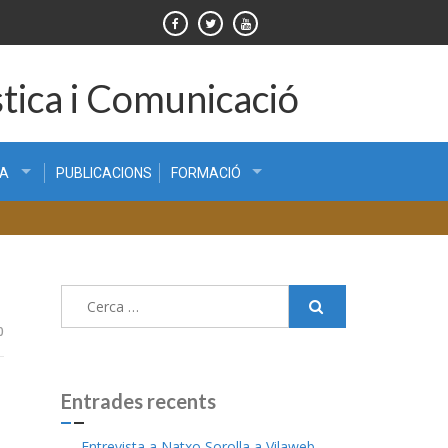
tica i Comunicació
CA
PUBLICACIONS
FORMACIÓ
Cerca:
0
Entrades recents
Entrevista a Natxo Sorolla a Vilaweb