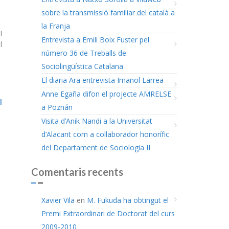
sobre la transmissió familiar del català a
la Franja
l
Entrevista a Emili Boix Fuster pel
l
número 36 de Treballs de
Sociolingüística Catalana
El diaria Ara entrevista Imanol Larrea
Anne Egaña difon el projecte AMRELSE
l
a Poznán
Visita d’Anik Nandi a la Universitat
d’Alacant com a col·laborador honorífic
del Departament de Sociologia II
Comentaris recents
Xavier Vila
en
M. Fukuda ha obtingut el
Premi Extraordinari de Doctorat del curs
2009-2010