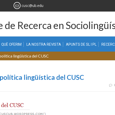
cusc@ub.edu
 de Recerca en Sociolingüís
QUÈ OFERIM
LA NOSTRA REVISTA
APUNTS DE SL I PL
RECER
 política lingüística del CUSC
 política lingüística del CUSC