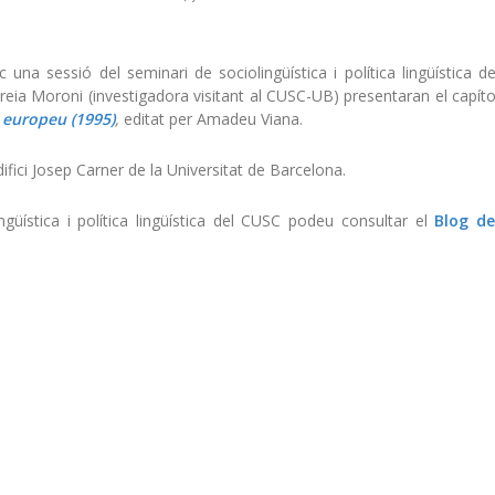
una sessió del seminari de sociolingüística i política lingüística de
eia Moroni (investigadora visitant al CUSC-UB) presentaran el capíto
 europeu (1995)
,
editat per Amadeu Viana.
Edifici Josep Carner de la Universitat de Barcelona.
üística i política lingüística del CUSC podeu consultar el
Blog de