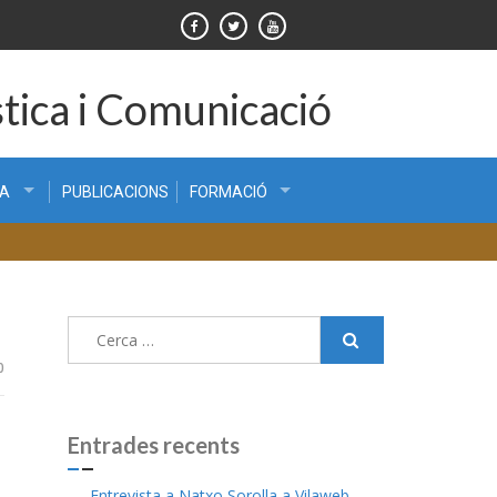
tica i Comunicació
CA
PUBLICACIONS
FORMACIÓ
Cerca:
0
Entrades recents
Entrevista a Natxo Sorolla a Vilaweb