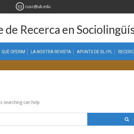
cusc@ub.edu
 de Recerca en Sociolingüís
QUÈ OFERIM
LA NOSTRA REVISTA
APUNTS DE SL I PL
RECER
ps searching can help.