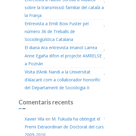
sobre la transmissió familiar del català a
la Franja
Entrevista a Emili Boix Fuster pel
número 36 de Treballs de
Sociolingüística Catalana
El diaria Ara entrevista Imanol Larrea
Anne Egaña difon el projecte AMRELSE
a Poznán
Visita d’Anik Nandi a la Universitat
d’Alacant com a col·laborador honorífic
del Departament de Sociologia II
Comentaris recents
Xavier Vila
en
M. Fukuda ha obtingut el
Premi Extraordinari de Doctorat del curs
2009-2010