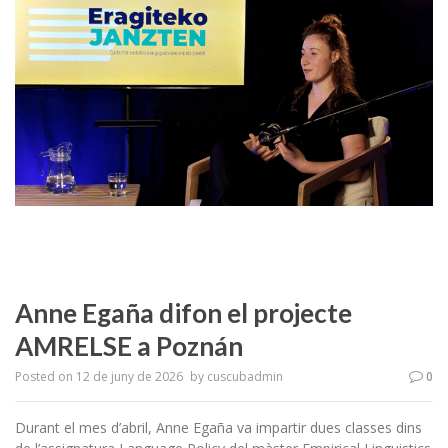
Anne Egaña difon el projecte
AMRELSE a Poznán
Posted on
12 de juny de 2026
by
cuscubadmin
0
Durant el mes d’abril, Anne Egaña va impartir dues classes dins