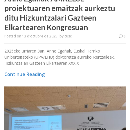
proiektuaren emaitzak aurkeztu
ditu Hizkuntzalari Gazteen
Elkartearen Kongresuan
Posted on
13 d'octubre de 2025
by
cusc
0
2025eko urriaren 3an, Anne Egañak, Euskal Herriko
Unibertsitateko (UPV/EHU) doktoretza aurreko ikertzaileak,
Hizkuntzalari Gazteen Elkartearen XXXIX
Continue Reading