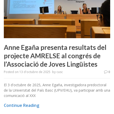
Anne Egaña presenta resultats del
projecte AMRELSE al congrés de
l’Associació de Joves Lingüistes
Posted on
13 d'octubre de 2025
by
cusc
0
El 3 d'octubre de 2025, Anne Egaña, investigadora predoctoral
de la Universitat del País Basc (UPV/EHU), va participiar amb una
comunicació al XXX
Continue Reading