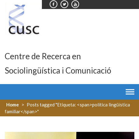
Skip
to
content
Centre de Recerca en
Sociolingüística i Comunicació
Home
>
Posts tagged "Etiqueta: <span>política lingüística
familiar</span>"