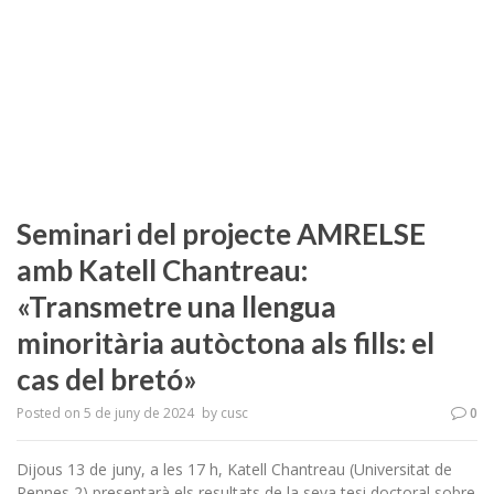
Seminari del projecte AMRELSE
amb Katell Chantreau:
«Transmetre una llengua
minoritària autòctona als fills: el
cas del bretó»
Posted on
5 de juny de 2024
by
cusc
0
Dijous 13 de juny, a les 17 h, Katell Chantreau (Universitat de
Rennes 2) presentarà els resultats de la seva tesi doctoral sobre