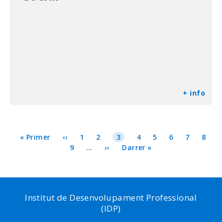
+ info
Paginació
Primera
« Primer
Pàgina
‹‹
Page
1
Page
2
Pàgina
3
Page
4
Page
5
Page
6
Page
7
Page
8
pàgina
anterior
Page
9
…
Pàgina
››
actual
Última
Darrer »
següent
pàgina
Institut de Desenvolupament Professional
(IDP)