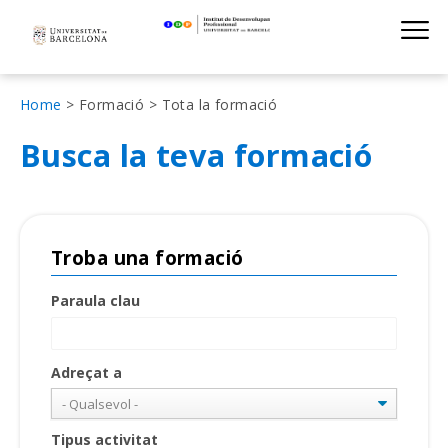
Institut de D
Skip
S
to
main
navigation
Fil
Home
Formació
Tota la formació
d'Ariadna
Busca la teva formació
Troba una formació
Paraula clau
Adreçat a
Tipus activitat