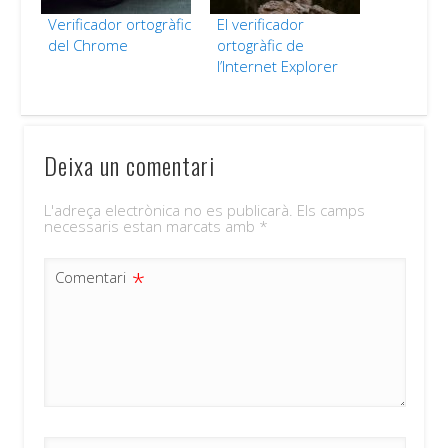
Verificador ortogràfic
El verificador
del Chrome
ortogràfic de
l’Internet Explorer
Deixa un comentari
L'adreça electrònica no es publicarà.
Els camps
necessaris estan marcats amb
*
*
Comentari