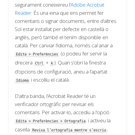
segurament coneixereu l’
Adobe Acrobat
Reader
. És una eina que ens permet fer
comentaris o signar documents, entre d’altres.
Sol estar instal·lat per defecte en castellà o
anglès, però també el tenim disponible en
català. Per canviar l’idioma, només cal anar a
(o podeu fer servir la
Edita > Preferències
drecera
+
). Quan s’obri la finestra
Ctrl
k
d’opcions de configuració, aneu a l’apartat
i escolliu el català.
Idioma
D’altra banda, l’Acrobat Reader té un
verificador ortogràfic per revisar els
comentaris. Per activar-lo, accediu a l’opció
i activeu la
Edita > Preferències > Ortografia
casella
.
Revisa l’ortografia mentre s’escriu