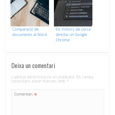
Comparació de
Els motors de cerca
documents al Word
directa i el Google
Chrome
Deixa un comentari
L'adreça electrònica no es publicarà.
Els camps
necessaris estan marcats amb
*
*
Comentari