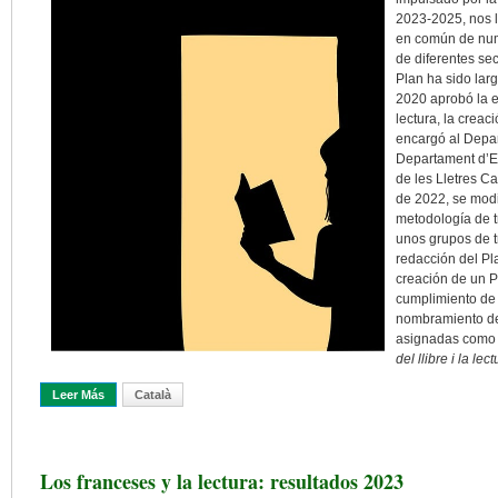
2023-2025, nos l
en común de num
de diferentes sec
Plan ha sido lar
2020 aprobó la el
lectura, la creac
encargó al Depar
Departament d’Ed
de les Lletres C
de 2022, se modi
metodología de t
unos grupos de t
redacción del Pla
creación de un P
cumplimiento de 
nombramiento de 
asignadas como 
del llibre i la le
Leer Más
Sobre El «Pla Nacional Del Llibre I La Lectura», Un Plan Amplio Y T
Català
Los franceses y la lectura: resultados 2023