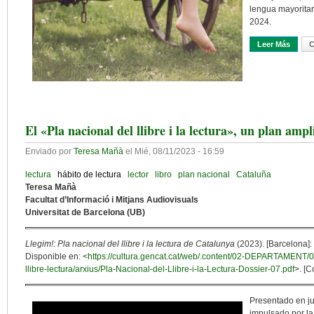
lengua mayoritar
2024.
Leer Más
Sobre
C
El «Pla nacional del llibre i la lectura», un plan ampl
Enviado por
Teresa Mañà
el
Mié, 08/11/2023 - 16:59
lectura
hábito de lectura
lector
libro
plan nacional
Cataluña
Teresa Mañà
Facultat d’Informació i Mitjans Audiovisuals
Universitat de Barcelona (UB)
Llegim!: Pla nacional del llibre i la lectura de Catalunya
(2023). [Barcelona]:
Disponible en: <
https://cultura.gencat.cat/web/.content/02-DEPARTAMENT/0
llibre-lectura/arxius/Pla-Nacional-del-Llibre-i-la-Lectura-Dossier-07.pdf
>. [C
Presentado en ju
impulsado por la