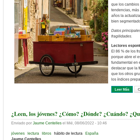
que los cambios
tendencias, más
años la actualiza
bien segmentado
Datos principales
fragilidades.
Lectores espont
El 86 % de los f
porque abre el es
fundamental en e
destacar que la 
que los otros gr
los índices prep
Leer Más
Sobre 
C
¿Leen, los jóvenes? ¿Cómo? ¿Dónde? ¿Cuándo? ¿Qu
Enviado por
Jaume Centelles
el
Mié, 08/06/2022 - 10:46
jóvenes
lectura
libros
hábito de lectura
España
Jaume Centelles