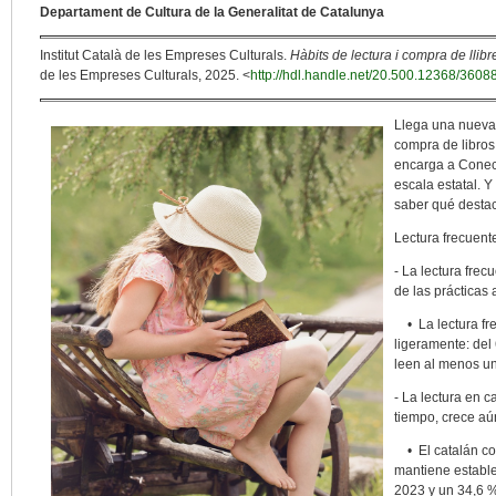
Departament de Cultura de la Generalitat de Catalunya
Institut Català de les Empreses Culturals.
Hàbits de lectura i compra de llibr
de les Empreses Culturals, 2025. <
http://hdl.handle.net/20.500.12368/3608
Llega una nueva 
compra de libros
encarga a Conect
escala estatal. Y
saber qué desta
Lectura frecuente
- La lectura fre
de las prácticas 
• La lectura fr
ligeramente: del
leen al menos u
- La lectura en c
tiempo, crece a
• El catalán com
mantiene estable
2023 y un 34,6 %