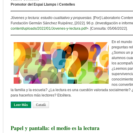
Promotor del Espai Llamps i Centelles
Jóvenes y lectura: estudio cualitativo y propuestas.
[Por] Laboratorio Contem
Fundación Germán Sánchez Ruipérez, [2022]. 96 p. (Investigación e informe
content/uploads/2022/01/Jovenes-y-lectura.pdf
>. [Consulta: 05/06/2022].
En el mundo
preguntas rela
¿Somos un pa
alumnos cua
los acompaña
¿Leemos para
supervivenci
conocimiento
nos convertim
la familia y la escuela? ¿La lectura es una cuestión valorada socialmente?
para hacerlos más lectores? Etcétera.
Leer Más
Sobre ¿Leen, Los Jóvenes? ¿Cómo? ¿Dónde? ¿Cuándo? ¿Qué?
Català
Papel y pantalla: el medio es la lectura