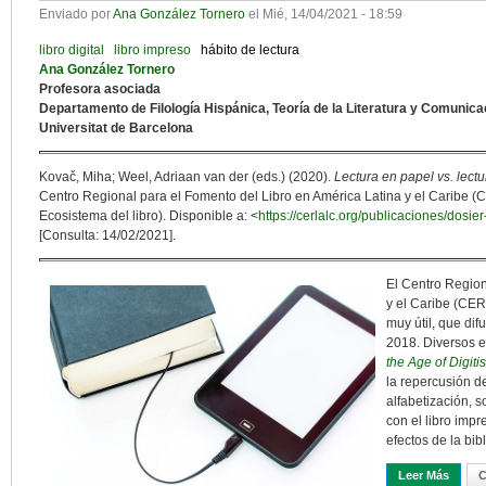
Enviado por
Ana González Tornero
el
Mié, 14/04/2021 - 18:59
libro digital
libro impreso
hábito de lectura
Ana González Tornero
Profesora asociada
Departamento de Filología Hispánica, Teoría de la Literatura y Comunica
Universitat de Barcelona
Kovač, Miha; Weel, Adriaan van der (eds.) (2020).
Lectura en papel vs. lectu
Centro Regional para el Fomento del Libro en América Latina y el Caribe 
Ecosistema del libro). Disponible a: <
https://cerlalc.org/publicaciones/dosie
[Consulta: 14/02/2021].
El Centro Region
y el Caribe (CER
muy útil, que dif
2018. Diversos e
the Age of Digiti
la repercusión d
alfabetización, s
con el libro impr
efectos de la bibl
Leer Más
Sobre 
C