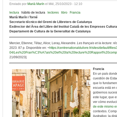
Enviado por
Marià Marín
el
Mié, 25/10/2023 - 12:10
lectura
hábito de lectura
lectores
libro
Francia
Marià Marín i Torné
Secretario técnico del Gremi de Llibreters de Catalunya
Exdirector del Àrea del Llibre del Institut Català de les Empreses Cultura
Departament de Cultura de la Generalitat de Catalunya
Mercier, Etienne; Tétaz, Alice; Leray, Alexandre.
Les français et la lecture: ré
2023. 87 p. Disponible en: <
https://centrenationaldulivre.fr/sites/default/files
04/Les%20Fran%C3%A7ais%20et%20la%20lecture%20Rapport%20compl
21/09/2023].
Francia
En un país donde
cuestión de Esta
que lo fundamen
escuela está en 
gobiernos sucesi
este lugar, que e
ver cómo evoluci
de este mismo e
contextos. Compa
ilustrativo: la di