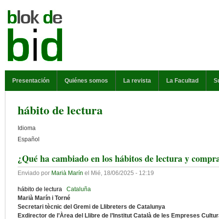
Pasar al contenido principal
MENÚ PRINCIPAL
Presentación
Quiénes somos
La revista
La Facultad
S
hábito de lectura
Idioma
Español
¿Qué ha cambiado en los hábitos de lectura y compra
Enviado por
Marià Marín
el
Mié, 18/06/2025 - 12:19
hábito de lectura
Cataluña
Marià Marín i Torné
Secretari tècnic del Gremi de Llibreters de Catalunya
Exdirector de l’Àrea del Llibre de l’Institut Català de les Empreses Cultur