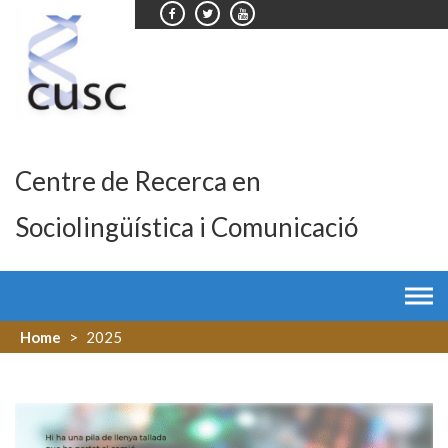
Skip
to
content
Centre de Recerca en
Sociolingüística i Comunicació
Home
>
2025