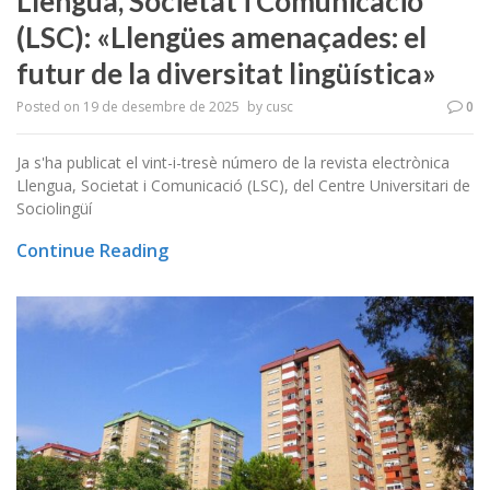
Llengua, Societat i Comunicació
(LSC): «Llengües amenaçades: el
futur de la diversitat lingüística»
Posted on
19 de desembre de 2025
by
cusc
0
Ja s'ha publicat el vint-i-tresè número de la revista electrònica
Llengua, Societat i Comunicació (LSC), del Centre Universitari de
Sociolingüí
Continue Reading