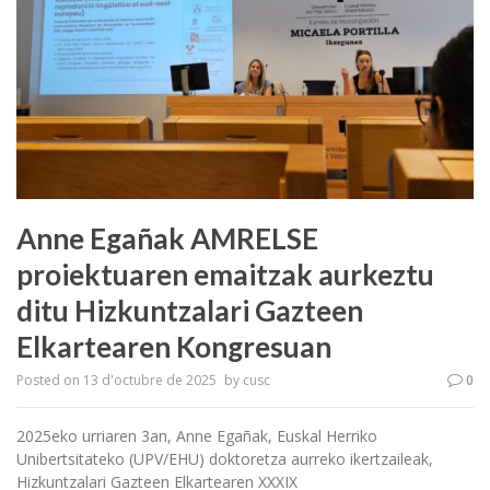
Anne Egañak AMRELSE
proiektuaren emaitzak aurkeztu
ditu Hizkuntzalari Gazteen
Elkartearen Kongresuan
Posted on
13 d'octubre de 2025
by
cusc
0
2025eko urriaren 3an, Anne Egañak, Euskal Herriko
Unibertsitateko (UPV/EHU) doktoretza aurreko ikertzaileak,
Hizkuntzalari Gazteen Elkartearen XXXIX