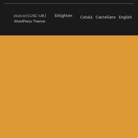
2021 (c) CUSC-UB |
Enlighten
Català
Castellano
English
WordPress Theme: