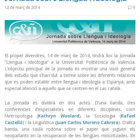
12 de març de 2014
0
El proper divendres, 14 de març de 2014, tindrà lloc la Jornada
“Llengua i Ideologia” a la Universitat Politècnica de València.
L’objectiu principal de la Jornada és mostrar una visió general
dels estudis que s’han dut a terme sobre les diferents relacions
que es poden establir entre llengua i ideologia a Espanya, amb
especial atenció a aquells que se centren en el cas català.
La Jornada es dividirà en dos actes. D’una banda, tres
conferències d’especialistes en diferents disciplines, com
l’Antropologia (
Kathryn Woolard
), la Sociologia (
Rafael
Castelló
) i la Lingüística (
Juan Carlos Moreno Cabrera
). D’altra
banda, una taula rodona sobre el paper que juguen els
neoparlants en la recuperació de les llengües minoritzades. En