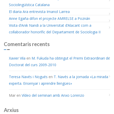
Sociolingüística Catalana
El diaria Ara entrevista Imanol Larrea
Anne Egaña difon el projecte AMRELSE a Poznán
Visita d’Anik Nandi a la Universitat d’Alacant com a
col·laborador honorífic del Departament de Sociologia II
Comentaris recents
Xavier Vila
en
M. Fukuda ha obtingut el Premi Extraordinari de
Doctorat del curs 2009-2010
Teresa Navés i Nogués
en
T. Navés a la jornada «La mirada
experta. Ensenyar i aprendre llengües»
Mar
en
Vídeo del seminari amb Anxo Lorenzo
Arxius