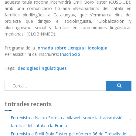
aquesta taula rodona intervindrà Emili Boix-Fuster (CUSC-UB),
amb una comunicació titulada «Neoparlants del català en
famílies plurilingües a Catalunya», que s’emmarca dins del
projecte que dirigeix el sociolingüista, “Globalización y
plurilingüismo social y familiar en comunidades lingüísticas
medianas” (GLOBINMED).
Programa de la
Jornada sobre Llengua i Ideologia
Per assistir-hi cal inscriure’s:
Inscripció
Tags:
ideologies lingüístiques
Cerca:
Entrades recents
Entrevista a Natxo Sorolla a Vilaweb sobre la transmissió
familiar del català a la Franja
Entrevista a Emili Boix Fuster pel número 36 de Treballs de