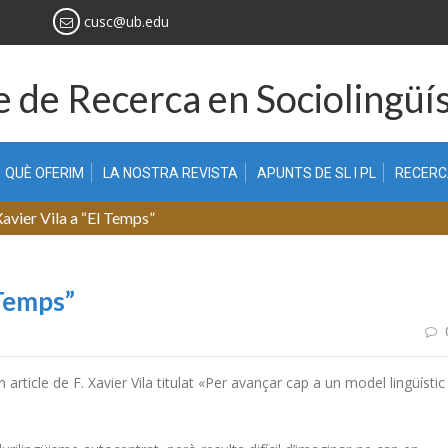
cusc@ub.edu
 de Recerca en Sociolingüís
QUÈ OFERIM
LA NOSTRA REVISTA
APUNTS DE SL I PL
RECER
Xavier Vila a “El Temps”
 Temps”
 article de F. Xavier Vila titulat «Per avançar cap a un model lingüístic