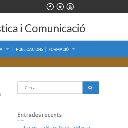
tica i Comunicació
CA
PUBLICACIONS
FORMACIÓ
Cerca:
0
Entrades recents
Entrevista a Natxo Sorolla a Vilaweb