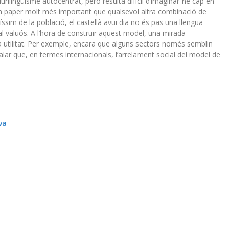
rilingüisme autocentrat, però resulta difícil d’imaginar-ne cap en
i un paper molt més important que qualsevol altra combinació de
íssim de la població, el castellà avui dia no és pas una llengua
l valuós. A l’hora de construir aquest model, una mirada
 utilitat. Per exemple, encara que alguns sectors només semblin
r que, en termes internacionals, l’arrelament social del model de
va