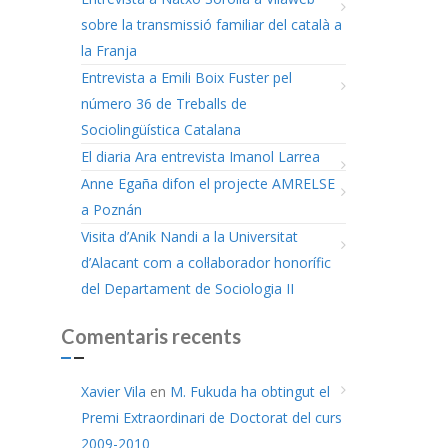
sobre la transmissió familiar del català a
la Franja
Entrevista a Emili Boix Fuster pel
número 36 de Treballs de
Sociolingüística Catalana
El diaria Ara entrevista Imanol Larrea
Anne Egaña difon el projecte AMRELSE
a Poznán
Visita d’Anik Nandi a la Universitat
d’Alacant com a col·laborador honorífic
del Departament de Sociologia II
Comentaris recents
Xavier Vila
en
M. Fukuda ha obtingut el
Premi Extraordinari de Doctorat del curs
2009-2010