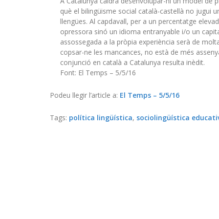
A Catalunya caldrà desenvolupar-hi un model de plu
què el bilingüisme social català-castellà no jugu
llengües. Al capdavall, per a un percentatge elevad
opressora sinó un idioma entranyable i/o un capita
assossegada a la pròpia experiència serà de molta
copsar-ne les mancances, no està de més assenyala
conjunció en català a Catalunya resulta inèdit.
Font: El Temps – 5/5/16
Podeu llegir l’article a:
El Temps – 5/5/16
Tags:
política lingüística
,
sociolingüística educati