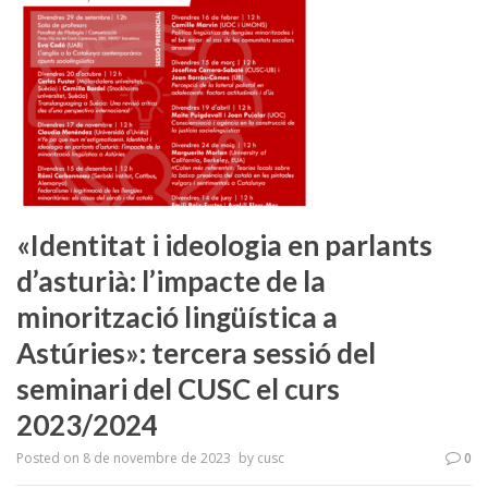
«Identitat i ideologia en parlants
d’asturià: l’impacte de la
minorització lingüística a
Astúries»: tercera sessió del
seminari del CUSC el curs
2023/2024
Posted on
8 de novembre de 2023
by
cusc
0