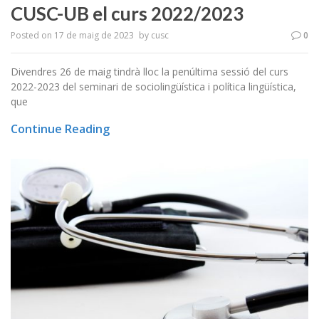
CUSC-UB el curs 2022/2023
Posted on
17 de maig de 2023
by
cusc
0
Divendres 26 de maig tindrà lloc la penúltima sessió del curs
2022-2023 del seminari de sociolingüística i política lingüística,
que
Continue Reading