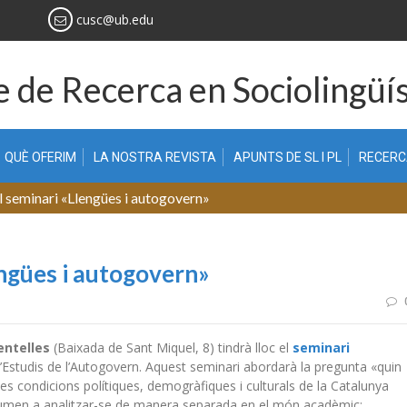
cusc@ub.edu
 de Recerca en Sociolingüís
QUÈ OFERIM
LA NOSTRA REVISTA
APUNTS DE SL I PL
RECER
al seminari «Llengües i autogovern»
lengües i autogovern»
entelles
(Baixada de Sant Miquel, 8) tindrà lloc el
seminari
t d’Estudis de l’Autogovern. Aquest seminari abordarà la pregunta «quin
les condicions polítiques, demogràfiques i culturals de la Catalunya
stumen a analitzar-se de manera separada en el món acadèmic: