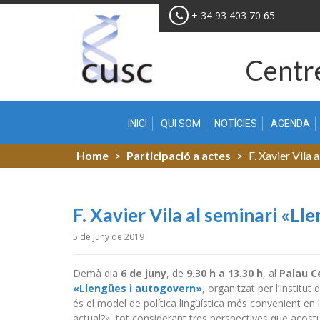
Skip
+ 34 93 403 70 65
to
content
Centre
INICI
QUI SOM
NOTÍCIES
AGENDA
Home
>
Participació a actes
>
F. Xavier Vila 
F. Xavier Vila al seminari «L
5 de juny de 2019
Demà dia
6 de juny
, de
9.30 h a 13.30 h
, al
Palau C
«Llengües i autogovern»
, organitzat per l’Institu
és el model de política lingüística més convenient en 
actual?», tot considerant tres perspectives que aco