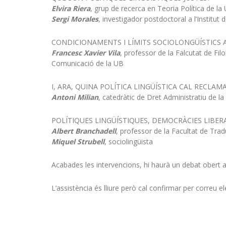
Elvira Riera
, grup de recerca en Teoria Política de la
Sergi Morales
, investigador postdoctoral a l’Institut
CONDICIONAMENTS I LÍMITS SOCIOLONGÜÍSTICS A
Francesc Xavier Vila
, professor de la Falcutat de Filol
Comunicació de la UB
I, ARA, QUINA POLÍTICA LINGÜÍSTICA CAL RECLAM
Antoni Milian
, catedràtic de Dret Administratiu de l
POLÍTIQUES LINGÜÍSTIQUES, DEMOCRÀCIES LIBER
Albert Branchadell
, professor de la Facultat de Trad
Miquel Strubell
, sociolingüista
Acabades les intervencions, hi haurà un debat obert a
L’assistència és lliure però cal confirmar per correu 