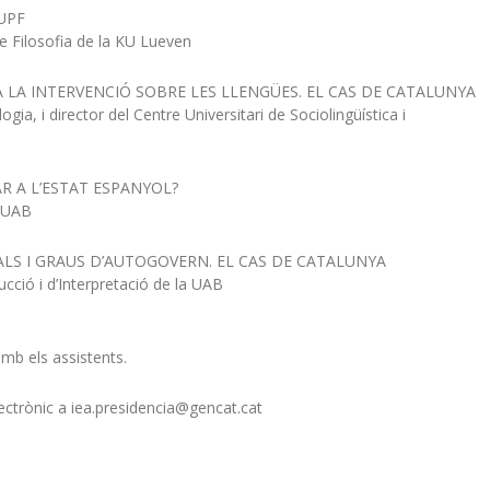
 UPF
 de Filosofia de la KU Lueven
 LA INTERVENCIÓ SOBRE LES LLENGÜES. EL CAS DE CATALUNYA
ogia, i director del Centre Universitari de Sociolingüística i
AR A L’ESTAT ESPANYOL?
a UAB
ALS I GRAUS D’AUTOGOVERN. EL CAS DE CATALUNYA
ucció i d’Interpretació de la UAB
mb els assistents.
electrònic a iea.presidencia@gencat.cat