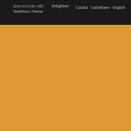
2021 (c) CUSC-UB |
Enlighten
Català
Castellano
English
WordPress Theme: