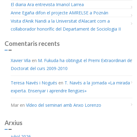
El diaria Ara entrevista Imanol Larrea
Anne Egaña difon el projecte AMRELSE a Poznán
Visita d’Anik Nandi a la Universitat d’Alacant com a
col·laborador honorífic del Departament de Sociologia II
Comentaris recents
Xavier Vila
en
M. Fukuda ha obtingut el Premi Extraordinari de
Doctorat del curs 2009-2010
Teresa Navés i Nogués
en
T. Navés a la jornada «La mirada
experta. Ensenyar i aprendre llengües»
Mar
en
Vídeo del seminari amb Anxo Lorenzo
Arxius
juliol 2026