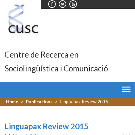
Skip
to
content
Centre de Recerca en
Sociolingüística i Comunicació
Home
>
Publicacions
>
Linguapax Review 2015
Linguapax Review 2015