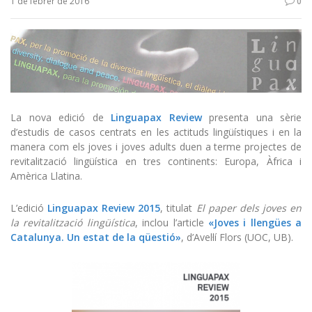
1 de febrer de 2016
0
La nova edició de
Linguapax Review
presenta una sèrie
d’estudis de casos centrats en les actituds lingüístiques i en la
manera com els joves i joves adults duen a terme projectes de
revitalització lingüística en tres continents: Europa, Àfrica i
Amèrica Llatina.
L’edició
Linguapax Review 2015
, titulat
El paper dels joves en
la revitalització lingüística
, inclou l’article
«Joves i llengües a
Catalunya. Un estat de la qüestió»
, d’Avel·lí Flors (UOC, UB).