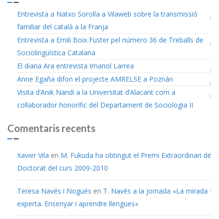
Entrevista a Natxo Sorolla a Vilaweb sobre la transmissió
familiar del català a la Franja
Entrevista a Emili Boix Fuster pel número 36 de Treballs de
Sociolingüística Catalana
El diaria Ara entrevista Imanol Larrea
Anne Egaña difon el projecte AMRELSE a Poznán
Visita d’Anik Nandi a la Universitat d’Alacant com a
col·laborador honorífic del Departament de Sociologia II
Comentaris recents
Xavier Vila
en
M. Fukuda ha obtingut el Premi Extraordinari de
Doctorat del curs 2009-2010
Teresa Navés i Nogués
en
T. Navés a la jornada «La mirada
experta. Ensenyar i aprendre llengües»