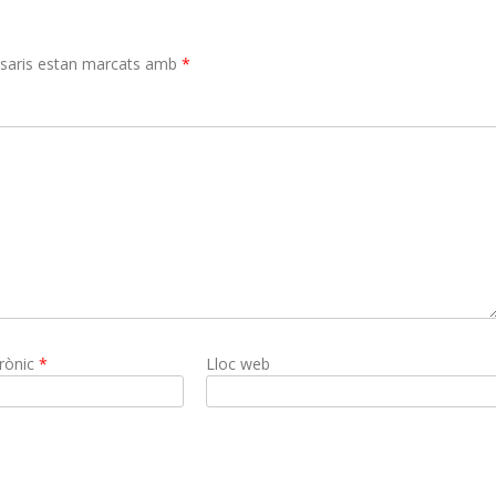
saris estan marcats amb
*
trònic
*
Lloc web