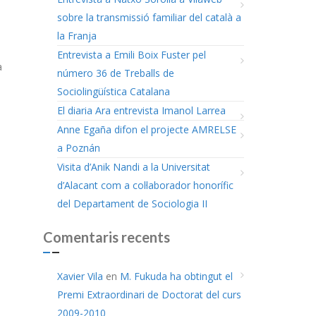
sobre la transmissió familiar del català a
la Franja
Entrevista a Emili Boix Fuster pel
a
número 36 de Treballs de
Sociolingüística Catalana
El diaria Ara entrevista Imanol Larrea
Anne Egaña difon el projecte AMRELSE
a Poznán
Visita d’Anik Nandi a la Universitat
d’Alacant com a col·laborador honorífic
del Departament de Sociologia II
Comentaris recents
Xavier Vila
en
M. Fukuda ha obtingut el
Premi Extraordinari de Doctorat del curs
2009-2010