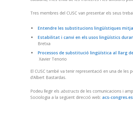
Tres membres del CUSC van presentar els seus treball
Entendre les substitucions lingüístiques mitjan
Estabilitat i canvi en els usos lingüístics dura
Bretxa
Processos de substitució lingüística al llarg 
Xavier Tenorio
El CUSC també va tenir representació en una de les p
d’Albert Bastardas.
Podeu llegir els
abstracts
de les comunicacions i ampl
Sociologia a la següent direcció web:
acs-congres.es