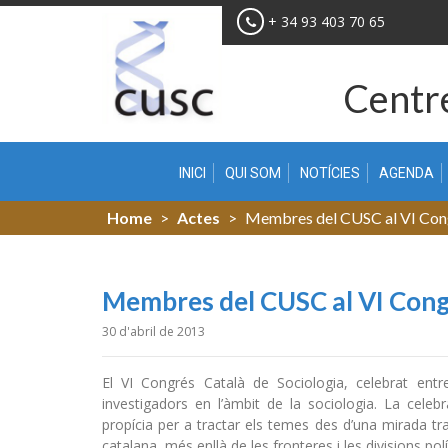
Skip
+ 34 93 403 70 65
to
content
Centre
INICI
QUI SOM
NOTÍCIES
AGENDA
Home
>
Actes
>
Membres del CUSC al VI Congr
Membres del CUSC al VI Congr
30 d'abril de 2013
El VI Congrés Català de Sociologia, celebrat entre
investigadors en l’àmbit de la sociologia. La cele
propícia per a tractar els temes des d’una mirada trans
catalana, més enllà de les fronteres i les divisions polít