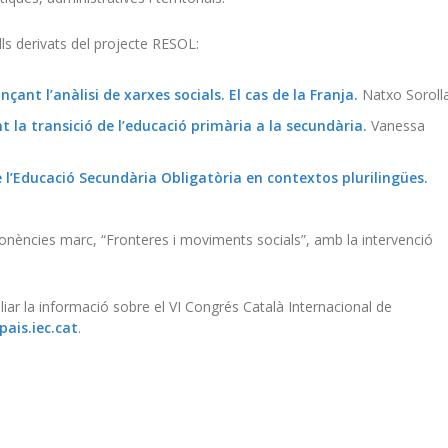
s derivats del projecte RESOL:
çant l’anàlisi de xarxes socials. El cas de la Franja.
Natxo Soroll
nt la transició de l’educació primària a la secundària.
Vanessa
de l’Educació Secundària Obligatòria en contextos plurilingües.
onències marc, “Fronteres i moviments socials”, amb la intervenció
iar la informació sobre el VI Congrés Català Internacional de
pais.iec.cat
.