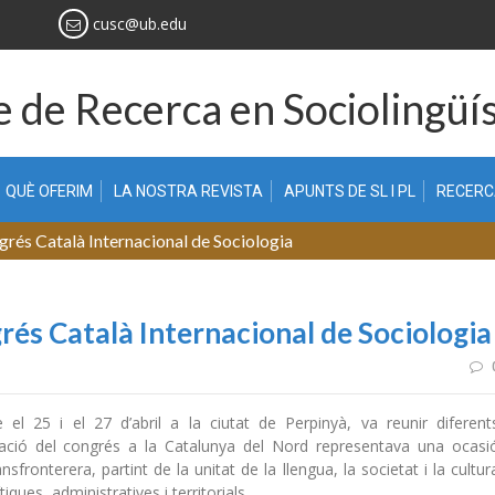
cusc@ub.edu
 de Recerca en Sociolingüís
QUÈ OFERIM
LA NOSTRA REVISTA
APUNTS DE SL I PL
RECER
és Català Internacional de Sociologia
és Català Internacional de Sociologia
 el 25 i el 27 d’abril a la ciutat de Perpinyà, va reunir diferent
bració del congrés a la Catalunya del Nord representava una ocasi
fronterera, partint de la unitat de la llengua, la societat i la cultur
iques, administratives i territorials.