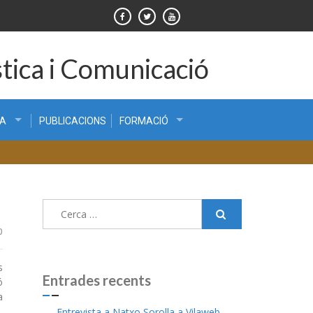
tica i Comunicació
CA
PUBLICACIONS
FORMACIÓ
Cerca:
0
s
Entrades recents
ó
a
Entrevista a Natxo Sorolla a Vilaweb