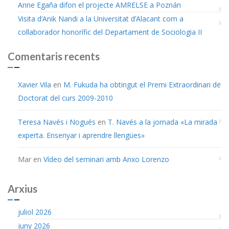
Anne Egaña difon el projecte AMRELSE a Poznán
Visita d’Anik Nandi a la Universitat d’Alacant com a
col·laborador honorífic del Departament de Sociologia II
Comentaris recents
Xavier Vila
en
M. Fukuda ha obtingut el Premi Extraordinari de
Doctorat del curs 2009-2010
Teresa Navés i Nogués
en
T. Navés a la jornada «La mirada
experta. Ensenyar i aprendre llengües»
Mar
en
Vídeo del seminari amb Anxo Lorenzo
Arxius
juliol 2026
juny 2026