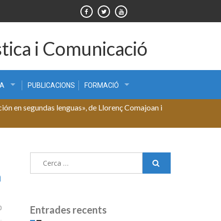
tica i Comunicació
CA
PUBLICACIONS
FORMACIÓ
ición en segundas lenguas», de Llorenç Comajoan i
Cerca:
n
0
Entrades recents