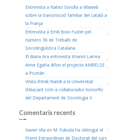
Entrevista a Natxo Sorolla a Vilaweb
sobre la transmissió familiar del català a
la Franja
Entrevista a Emili Boix Fuster pel
número 36 de Treballs de
Sociolingüística Catalana
El diaria Ara entrevista Imanol Larrea
Anne Egaña difon el projecte AMRELSE
a Poznán
Visita d’Anik Nandi a la Universitat
d’Alacant com a col·laborador honorífic
del Departament de Sociologia II
Comentaris recents
Xavier Vila
en
M. Fukuda ha obtingut el
Premi Extraordinari de Doctorat del curs