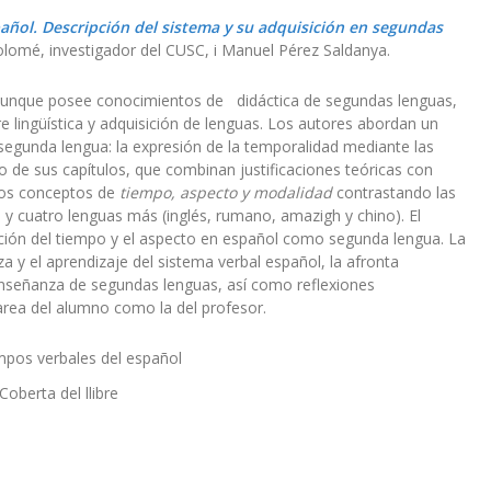
añol. Descripción del sistema y su adquisición en segundas
lomé, investigador del CUSC, i Manuel Pérez Saldanya.
 aunque posee conocimientos de didáctica de segundas lenguas,
e lingüística y adquisición de lenguas. Los autores abordan un
segunda lengua: la expresión de la temporalidad mediante las
o de sus capítulos, que combinan justificaciones teóricas con
 los conceptos de
tiempo, aspecto y modalidad
contrastando las
y cuatro lenguas más (inglés, rumano, amazigh y chino). El
sición del tiempo y el aspecto en español como segunda lengua. La
a y el aprendizaje del sistema verbal español, la afronta
enseñanza de segundas lenguas, así como reflexiones
tarea del alumno como la del profesor.
Coberta del llibre