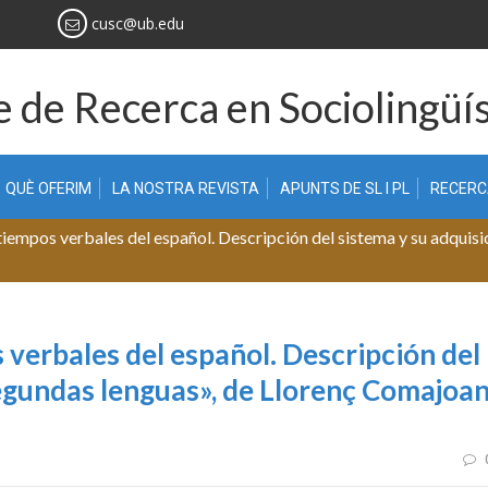
cusc@ub.edu
 de Recerca en Sociolingüís
QUÈ OFERIM
LA NOSTRA REVISTA
APUNTS DE SL I PL
RECER
s tiempos verbales del español. Descripción del sistema y su adquis
s verbales del español. Descripción del
segundas lenguas», de Llorenç Comajoa