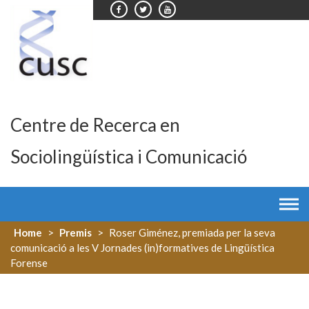
Skip
to
content
Centre de Recerca en
Sociolingüística i Comunicació
Home
>
Premis
>
Roser Giménez, premiada per la seva
comunicació a les V Jornades (in)formatives de Lingüística
Forense