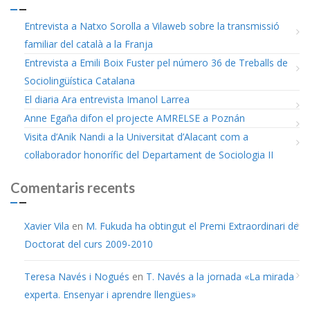
Entrevista a Natxo Sorolla a Vilaweb sobre la transmissió
familiar del català a la Franja
Entrevista a Emili Boix Fuster pel número 36 de Treballs de
Sociolingüística Catalana
El diaria Ara entrevista Imanol Larrea
Anne Egaña difon el projecte AMRELSE a Poznán
Visita d’Anik Nandi a la Universitat d’Alacant com a
col·laborador honorífic del Departament de Sociologia II
Comentaris recents
Xavier Vila
en
M. Fukuda ha obtingut el Premi Extraordinari de
Doctorat del curs 2009-2010
Teresa Navés i Nogués
en
T. Navés a la jornada «La mirada
experta. Ensenyar i aprendre llengües»