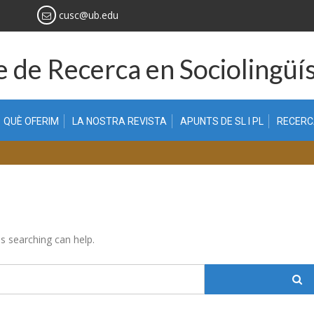
cusc@ub.edu
 de Recerca en Sociolingüís
QUÈ OFERIM
LA NOSTRA REVISTA
APUNTS DE SL I PL
RECER
ps searching can help.