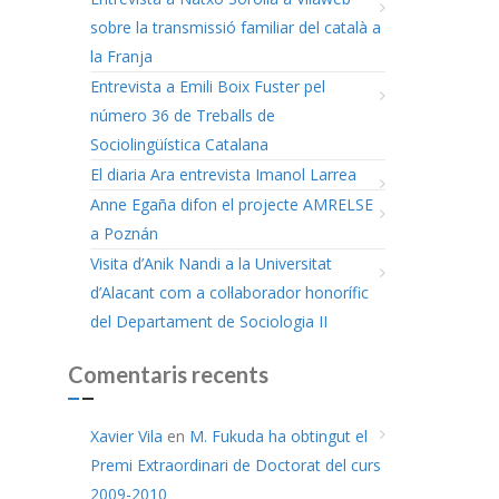
sobre la transmissió familiar del català a
la Franja
Entrevista a Emili Boix Fuster pel
número 36 de Treballs de
Sociolingüística Catalana
El diaria Ara entrevista Imanol Larrea
Anne Egaña difon el projecte AMRELSE
a Poznán
Visita d’Anik Nandi a la Universitat
d’Alacant com a col·laborador honorífic
del Departament de Sociologia II
Comentaris recents
Xavier Vila
en
M. Fukuda ha obtingut el
Premi Extraordinari de Doctorat del curs
2009-2010