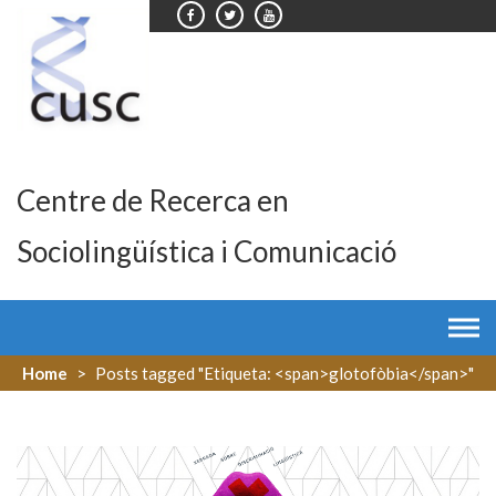
Skip
to
content
Centre de Recerca en
Sociolingüística i Comunicació
Home
>
Posts tagged "Etiqueta: <span>glotofòbia</span>"