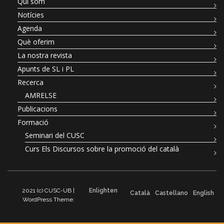
Qui som
Notícies
Agenda
Què oferim
La nostra revista
Apunts de SL i PL
Recerca
AMRELSE
Publicacions
Formació
Seminari del CUSC
Curs Els Discursos sobre la promoció del català
2021 (c) CUSC-UB |
Enlighten
Català
Castellano
English
WordPress Theme: