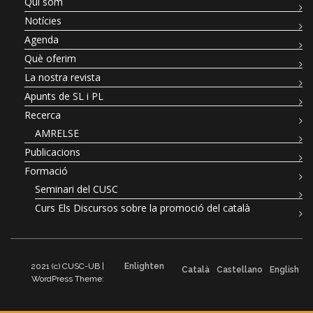
Qui som
Notícies
Agenda
Què oferim
La nostra revista
Apunts de SL i PL
Recerca
AMRELSE
Publicacions
Formació
Seminari del CUSC
Curs Els Discursos sobre la promoció del català
2021 (c) CUSC-UB |
Enlighten
Català
Castellano
English
WordPress Theme: