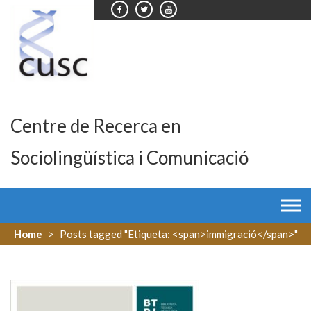
Skip
to
content
Centre de Recerca en
Sociolingüística i Comunicació
Home
>
Posts tagged "Etiqueta: <span>immigració</span>"