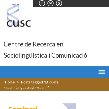
Skip
to
content
Centre de Recerca en
Sociolingüística i Comunicació
Home
>
Posts tagged "Etiqueta:
<span>Linguatrust</span>"