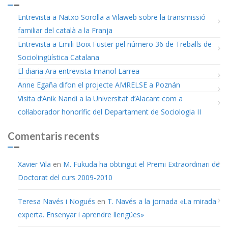
Entrevista a Natxo Sorolla a Vilaweb sobre la transmissió
familiar del català a la Franja
Entrevista a Emili Boix Fuster pel número 36 de Treballs de
Sociolingüística Catalana
El diaria Ara entrevista Imanol Larrea
Anne Egaña difon el projecte AMRELSE a Poznán
Visita d’Anik Nandi a la Universitat d’Alacant com a
col·laborador honorífic del Departament de Sociologia II
Comentaris recents
Xavier Vila
en
M. Fukuda ha obtingut el Premi Extraordinari de
Doctorat del curs 2009-2010
Teresa Navés i Nogués
en
T. Navés a la jornada «La mirada
experta. Ensenyar i aprendre llengües»