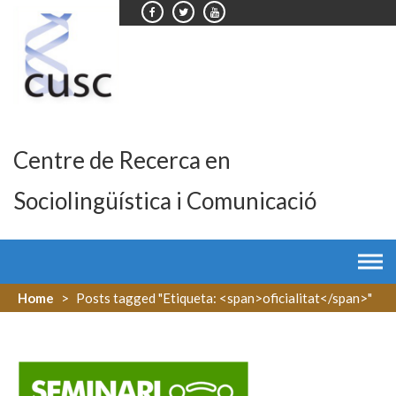
Skip
to
content
Centre de Recerca en
Sociolingüística i Comunicació
Home
>
Posts tagged "Etiqueta: <span>oficialitat</span>"