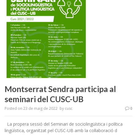
Montserrat Sendra participa al
seminari del CUSC-UB
Posted on
23 de maig de 2022
by
cusc
0
La propera sessió del Seminari de sociolingüística i política
lingüística, organitzat pel CUSC-UB amb la col·laboració d