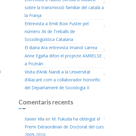
sobre la transmissió familiar del català a
la Franja
Entrevista a Emili Boix Fuster pel
número 36 de Treballs de
Sociolingüística Catalana
El diaria Ara entrevista Imanol Larrea
Anne Egaña difon el projecte AMRELSE
a Poznán
Visita d’Anik Nandi a la Universitat
0
d’Alacant com a col·laborador honorífic
del Departament de Sociologia II
Comentaris recents
Xavier Vila
en
M. Fukuda ha obtingut el
Premi Extraordinari de Doctorat del curs
2009-2010