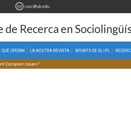
cusc@ub.edu
 de Recerca en Sociolingüís
QUÈ OFERIM
LA NOSTRA REVISTA
APUNTS DE SL I PL
RECER
ent Europeu</span>"