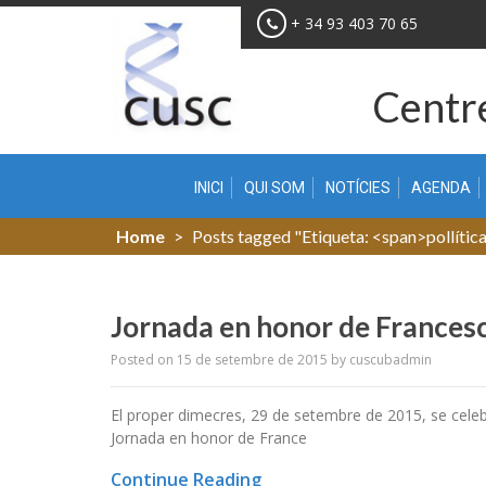
Skip
+ 34 93 403 70 65
to
content
Centre
INICI
QUI SOM
NOTÍCIES
AGENDA
Home
>
Posts tagged "Etiqueta: <span>pollítica
Jornada en honor de Francesc
Posted on
15 de setembre de 2015
by
cuscubadmin
El proper dimecres, 29 de setembre de 2015, se celebra
Jornada en honor de France
Continue Reading