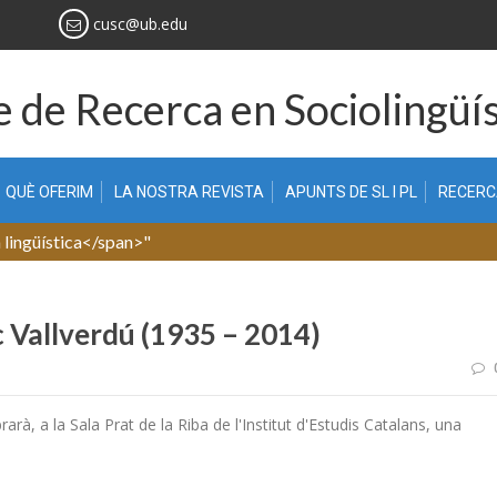
cusc@ub.edu
 de Recerca en Sociolingüís
QUÈ OFERIM
LA NOSTRA REVISTA
APUNTS DE SL I PL
RECER
 lingüística</span>"
 Vallverdú (1935 – 2014)
rà, a la Sala Prat de la Riba de l'Institut d'Estudis Catalans, una