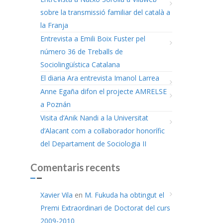
sobre la transmissió familiar del català a
la Franja
Entrevista a Emili Boix Fuster pel
número 36 de Treballs de
Sociolingüística Catalana
El diaria Ara entrevista Imanol Larrea
Anne Egaña difon el projecte AMRELSE
a Poznán
Visita d’Anik Nandi a la Universitat
d’Alacant com a col·laborador honorífic
del Departament de Sociologia II
Comentaris recents
Xavier Vila
en
M. Fukuda ha obtingut el
Premi Extraordinari de Doctorat del curs
2009-2010