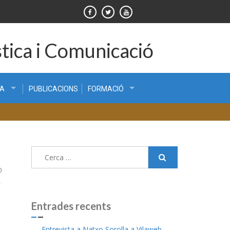
tica i Comunicació
CA
PUBLICACIONS
FORMACIÓ
Cerca:
0
Entrades recents
Entrevista a Natxo Sorolla a Vilaweb