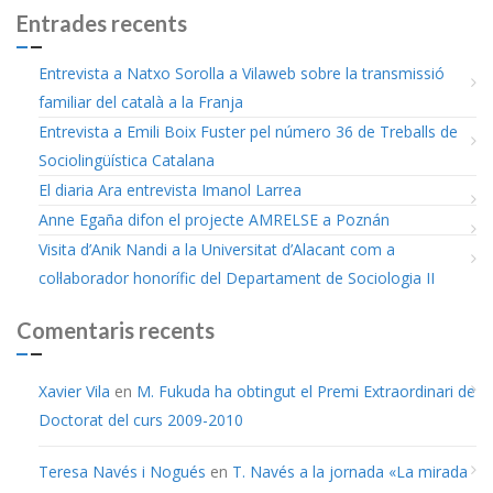
Entrades recents
Entrevista a Natxo Sorolla a Vilaweb sobre la transmissió
familiar del català a la Franja
Entrevista a Emili Boix Fuster pel número 36 de Treballs de
Sociolingüística Catalana
El diaria Ara entrevista Imanol Larrea
Anne Egaña difon el projecte AMRELSE a Poznán
Visita d’Anik Nandi a la Universitat d’Alacant com a
col·laborador honorífic del Departament de Sociologia II
Comentaris recents
Xavier Vila
en
M. Fukuda ha obtingut el Premi Extraordinari de
Doctorat del curs 2009-2010
Teresa Navés i Nogués
en
T. Navés a la jornada «La mirada