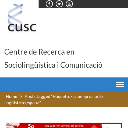
Skip
to
content
Centre de Recerca en
Sociolingüística i Comunicació
Home
>
Posts tagged "Etiqueta: <span>promoció
lingüística</span>"