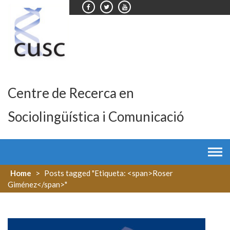
Skip
to
content
Centre de Recerca en
Sociolingüística i Comunicació
Home
>
Posts tagged "Etiqueta: <span>Roser
Giménez</span>"