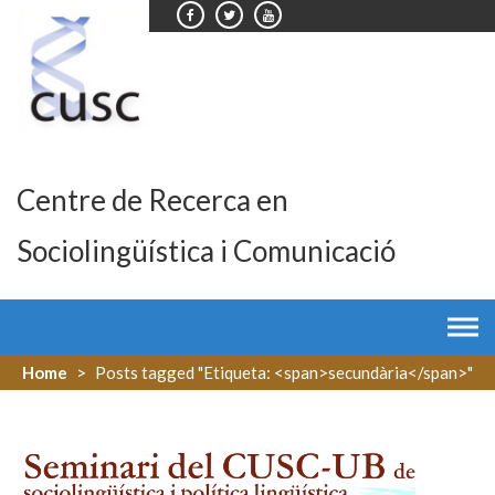
Skip
to
content
Centre de Recerca en
Sociolingüística i Comunicació
Home
>
Posts tagged "Etiqueta: <span>secundària</span>"