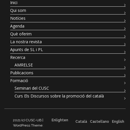
Inici
Qui som
Notícies
Agenda
Què oferim
La nostra revista
Apunts de SL i PL
Recerca
AMRELSE
Publicacions
Formació
Seminari del CUSC
Curs Els Discursos sobre la promoció del català
2021 (c) CUSC-UB |
Enlighten
Català
Castellano
English
WordPress Theme: