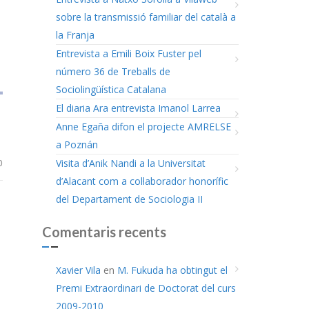
sobre la transmissió familiar del català a
la Franja
Entrevista a Emili Boix Fuster pel
número 36 de Treballs de
Sociolingüística Catalana
El diaria Ara entrevista Imanol Larrea
Anne Egaña difon el projecte AMRELSE
a Poznán
Visita d’Anik Nandi a la Universitat
0
d’Alacant com a col·laborador honorífic
del Departament de Sociologia II
Comentaris recents
Xavier Vila
en
M. Fukuda ha obtingut el
Premi Extraordinari de Doctorat del curs
2009-2010