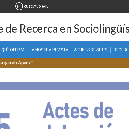
cusc@ub.edu
 de Recerca en Sociolingüís
QUÈ OFERIM
LA NOSTRA REVISTA
APUNTS DE SL I PL
RECER
inaugural</span>"