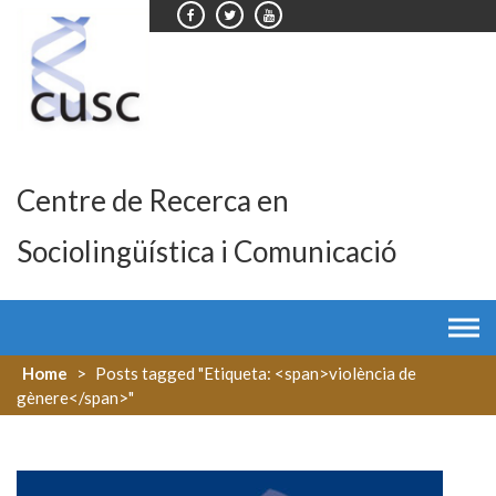
Skip
to
content
Centre de Recerca en
Sociolingüística i Comunicació
Home
>
Posts tagged "Etiqueta: <span>violència de
gènere</span>"