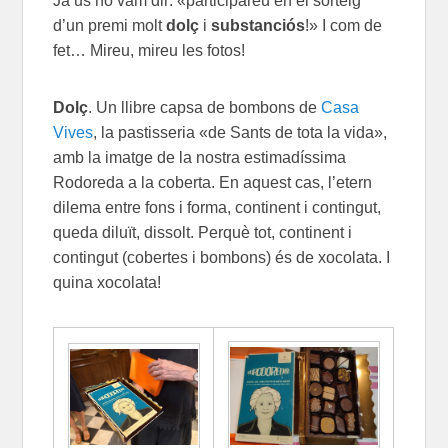
Ja us ho vam dir: «participareu en el sorteig
d’un premi molt
dolç
i
substanciós
!» I com de
fet… Mireu, mireu les fotos!
Dolç
. Un llibre capsa de bombons de
Casa
Vives
, la pastisseria «de Sants de tota la vida»,
amb la imatge de la nostra estimadíssima
Rodoreda a la coberta. En aquest cas, l’etern
dilema entre fons i forma, continent i contingut,
queda diluït, dissolt. Perquè tot, continent i
contingut (cobertes i bombons) és de xocolata. I
quina xocolata!