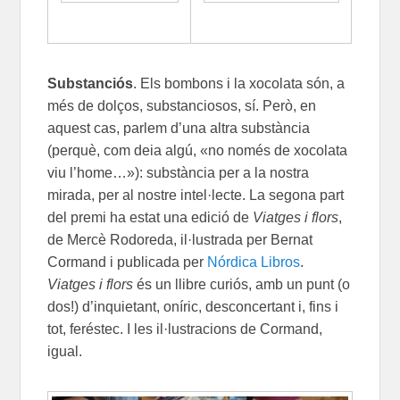
Substanciós
. Els bombons i la xocolata són, a
més de dolços, substanciosos, sí. Però, en
aquest cas, parlem d’una altra substància
(perquè, com deia algú, «no només de xocolata
viu l’home…»): substància per a la nostra
mirada, per al nostre intel·lecte. La segona part
del premi ha estat una edició de
Viatges i flors
,
de Mercè Rodoreda, il·lustrada per Bernat
Cormand i publicada per
Nórdica Libros
.
Viatges i flors
és un llibre curiós, amb un punt (o
dos!) d’inquietant, oníric, desconcertant i, fins i
tot, feréstec. I les il·lustracions de Cormand,
igual.