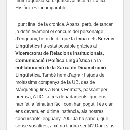
tenim aquesta sort: qualsevol acte a l’Edifici
Històric és incomparable.
I punt final de la crònica. Abans, però, de tancar
ja definitivament el concurs del personatge
d’enguany, hem de dir que la
feina
dels
Serveis
Lingüístics
ha estat possible gràcies al
Vicerectorat de Relacions Institucionals,
Comunicació i Política Lingüística
i a la
col·laboració de la Xarxa de Dinamització
Lingüística
. També hem d’agrair l’ajuda de
moltíssims companys de la UB, des de
Màrqueting fins a Nous Formats, passant per
premsa, ATIC i altres departaments, que ens
han fet la feina tan fàcil com han pogut. I és clar,
ens devem, en última instància, als nostres
concursants; enguany, 700! Ja ho sabeu, que
sense vosaltres, això no tindria sentit? Doncs us