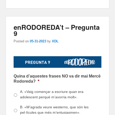
enRODOREDA’t – Pregunta
9
Posted on
05-31-2023
by
XDL
Quina d’aquestes frases NO va dir mai Mercè
Rodoreda?
*
A. «Vaig començar a escriure quan era
adolescent perquè m’avorria molt».
B. «M’agrada veure westerns, que són les
pel·lícules que més m’entusiasmen».