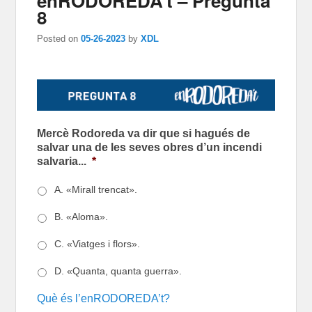
enRODOREDA’t – Pregunta
8
Posted on
05-26-2023
by
XDL
Mercè Rodoreda va dir que si hagués de
salvar una de les seves obres d’un incendi
salvaria...
*
A. «Mirall trencat».
B. «Aloma».
C. «Viatges i flors».
D. «Quanta, quanta guerra».
Què és l’enRODOREDA’t?