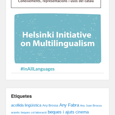
Etiquetes
Any Fabra
acollida lingüística
Any Brossa
Any Joan Brossa
beques i ajuts
cinema
aranès
beques col·laboració