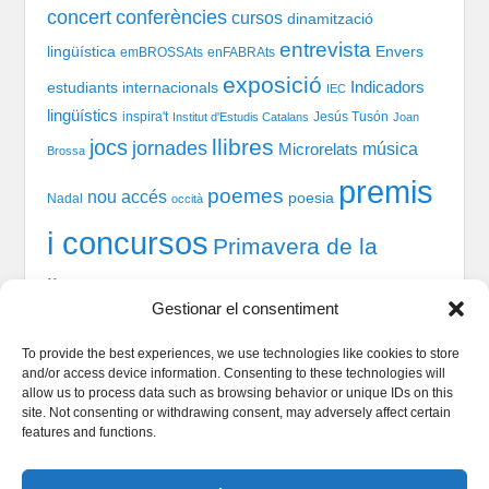
concert
conferències
cursos
dinamització
entrevista
lingüística
Envers
emBROSSAts
enFABRAts
exposició
Indicadors
estudiants internacionals
IEC
lingüístics
inspira't
Jesús Tusón
Institut d'Estudis Catalans
Joan
llibres
jocs
jornades
música
Microrelats
Brossa
premis
poemes
nou accés
poesia
Nadal
occità
i concursos
Primavera de la
llengua
recital
taules
tast-scrabble
Química
prosa
Gestionar el consentiment
xerrada
rodones
TIC
teatre
welcome session
To provide the best experiences, we use technologies like cookies to store
and/or access device information. Consenting to these technologies will
allow us to process data such as browsing behavior or unique IDs on this
site. Not consenting or withdrawing consent, may adversely affect certain
Qui som
features and functions.
Serveis Lingüístics
Dinamització i Sociolingüística