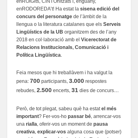
enROIGits, CINTOnitzats i, enguany,
enRODOREDA’t! Ha estat la
sisena edició del
concurs del personatge
de l’àmbit de la
llengua o la literatura catalanes que els
Serveis
Lingüístics de la UB
organitzem des de l’any
2018 en col·laboració amb el
Vicerectorat de
Relacions Institucionals, Comunicació i
Política Lingüística
.
Feia mesos que hi treballàvem i ha valgut la
700
3.000
pena:
participants,
respostes
2.500
31
rebudes,
encerts,
dies de concurs…
Però, de tot plegat, sabeu què ha estat
el més
important
? Fer-vos-ho
passar bé
, arrencar-vos
una
rialla
, oferir-vos un moment de
pausa
creativa
,
explicar-vos
alguna cosa que (potser)