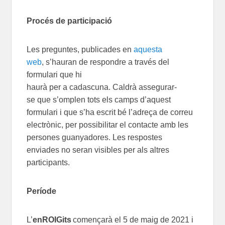
Procés de participació
L
es preguntes
,
publica
des
en
aquesta
web
,
s’ha
uran
de respondre
a través del
formulari que hi
ha
urà
per
a
cadascuna
.
Cal
drà
a
ssegura
r-
se
que s’omplen
tots els camps
d’aquest
formulari
i que
s’ha
escrit bé
l’adreça de
correu
electrònic
,
per
possibilitar
el c
ontact
e
amb
les
p
ersones guanyadores. Les respostes
envi
ades
no seran visibles per als altres
participants.
Període
L’
en
ROIGits
començarà el
5 de maig de 2021
i