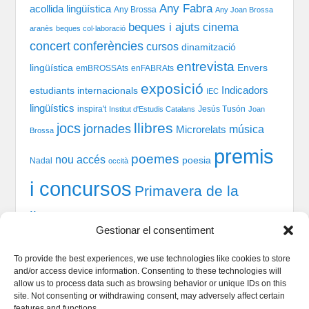
Any Fabra
acollida lingüística
Any Brossa
Any Joan Brossa
beques i ajuts
cinema
aranès
beques col·laboració
concert
conferències
cursos
dinamització
entrevista
lingüística
Envers
emBROSSAts
enFABRAts
exposició
Indicadors
estudiants internacionals
IEC
lingüístics
inspira't
Jesús Tusón
Institut d'Estudis Catalans
Joan
llibres
jocs
jornades
música
Microrelats
Brossa
premis
poemes
nou accés
poesia
Nadal
occità
i concursos
Primavera de la
llengua
recital
taules
tast-scrabble
Química
prosa
Gestionar el consentiment
xerrada
rodones
TIC
teatre
welcome session
To provide the best experiences, we use technologies like cookies to store
and/or access device information. Consenting to these technologies will
allow us to process data such as browsing behavior or unique IDs on this
site. Not consenting or withdrawing consent, may adversely affect certain
Qui som
features and functions.