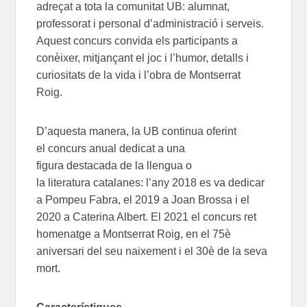
adreçat a tota la comunitat UB: alumnat,
professorat i personal d’
administració
i serveis
.
Aquest
concurs
convida
els
participants
a
conèixer
, mitjançant el joc
i l’humor
,
detalls i
curiositats de la vida i l’obra
de Montserrat
Roig
.
D’aquesta manera, la UB
continua
oferint
el
concurs anual dedicat a un
a
figura
destaca
da
de
la
llengua o
la
literatura
catalanes
:
l’any 2018 es va dedica
r
a Pompeu Fabra, el 2019 a Joan Brossa i el
2020 a Caterina Albert.
El 2021 el concurs ret
homenatge a Montserrat Roig, en el 75è
aniversari del seu naixement i el 30è de la seva
mort.