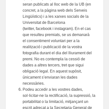
seran publicats
al lloc web de la UB (en
concret, a la pàgina web dels
Serveis
Lingüístics
)
i a les xarxes socials
de la
Universitat de Barcelona
(
twitter
,
facebook
i
instagram
)
. En el cas
que resulteu premiats, se us demanarà
el
consentiment voluntari
per a la
realització i publicació de la vostra
fotografia durant el dia del lliurament del
premi. No es contempla la cessió de
dades a altres tercers, tret que sigui
obligació legal. En aquest supòsit,
únicament s’enviaran les dades
necessàries.
Podeu accedir a les vostres dades,
sol·licitar-ne la rectificació, la supressió, la
portabilitat o la limitació, mitjançant un
escrit adreçat a la Secretaria General de