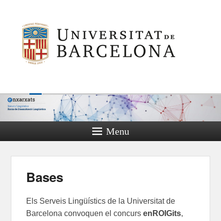
Menu
Bases
E
ls Serveis Lingüístics de la Universitat de
Barcelona
convoquen
el concurs
en
ROIGits
,