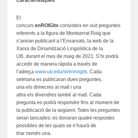
Característiques
El
concurs
enROIGits
consist
eix
en
vuit
preguntes
referents a
l
a figura de
Montserrat Roig
que
s’aniran publicant
a
l’Enxarxats
, la
web
de la
Xarxa de Dinamització Lingüística
de la
UB,
d
urant
el mes de maig de 2021
.
S’hi podrà
accedir de manera ràpida a través de
l’adreça
www.ub.edu/sl/enroigits
.
C
ada
setmana es publicar
an
dues preguntes,
una
els
dimecres
al m
atí
i una
altra
els
divendres
també al m
atí
.
Cada
pregunta es podrà respondre fins al moment de
la publicació de la següent
. Totes les
preguntes
seran tancades: es donaran quatre respostes
possibles de les quals se n’haurà de
triar
només
una.