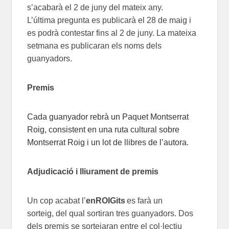
s’acabarà el 2
de juny del mateix any.
L’última
pregunta es publicarà el 28
de mai
g i
es podrà contestar fins
a
l 2
de juny
.
La
mateixa
setmana es publicaran els noms dels
guanyadors.
Premis
Cada guanyador rebrà un Paquet Montserrat
Roig, consistent en una ruta cultural sobre
Montserrat Roig i un lot de llibres de l’autora.
Adjudicació i l
liurament de premis
Un cop acabat
l
’
enROIGits
es farà un
sorteig
,
del qual sortiran tres guanyadors. Dos
dels premis se sortejaran entre el col·le
ctiu