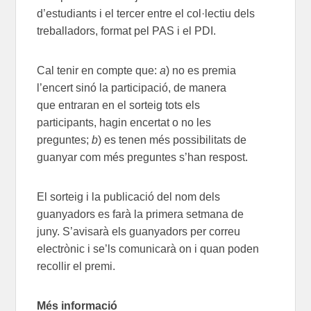
d’estudiants i el tercer entre el col·lectiu de
ls
treballadors, format pel
PAS i
el
PDI.
Cal tenir en compte que:
a
) n
o es premia
l’encert sinó la participació, de manera
que
entraran en el sorteig
tots els
participants
,
hagin encertat o no les
preguntes
;
b
)
es tenen més possibilitats de
guanyar com més preguntes s’han respost.
El sorteig
i la publicació del nom dels
guanyadors es farà la
primera setmana de
juny
.
S
’avisarà
els guanyadors
per correu
electrònic i se’ls comunicarà on
i quan
poden
recollir el premi.
Més informació