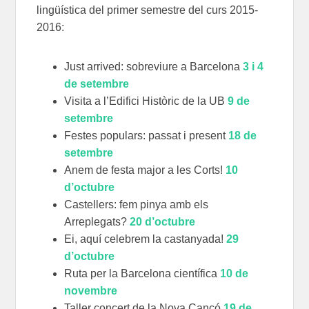
lingüística del primer semestre del curs 2015-
2016:
Just arrived: sobreviure a Barcelona
3 i 4
de setembre
Visita a l’Edifici Històric de la UB
9 de
setembre
Festes populars: passat i present
18 de
setembre
Anem de festa major a les Corts!
10
d’octubre
Castellers: fem pinya amb els
Arreplegats?
20 d’octubre
Ei, aquí celebrem la castanyada!
29
d’octubre
Ruta per la Barcelona científica
10 de
novembre
Taller concert de la Nova Cançó
19 de