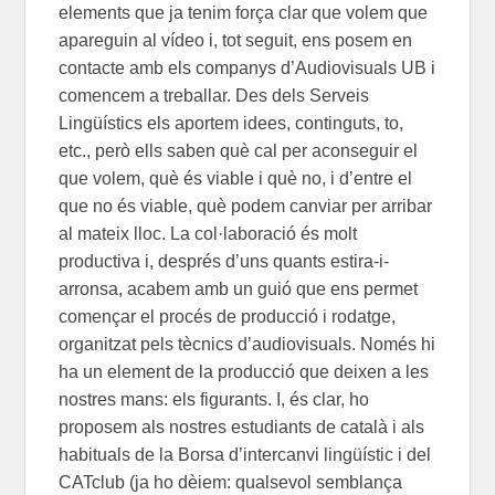
elements que ja tenim força clar que volem que
apareguin al vídeo i, tot seguit, ens posem en
contacte amb els companys d’Audiovisuals UB i
comencem a treballar. Des dels Serveis
Lingüístics els aportem idees, continguts, to,
etc., però ells saben què cal per aconseguir el
que volem, què és viable i què no, i d’entre el
que no és viable, què podem canviar per arribar
al mateix lloc. La col·laboració és molt
productiva i, després d’uns quants estira-i-
arronsa, acabem amb un guió que ens permet
començar el procés de producció i rodatge,
organitzat pels tècnics d’audiovisuals. Només hi
ha un element de la producció que deixen a les
nostres mans: els figurants. I, és clar, ho
proposem als nostres estudiants de català i als
habituals de la Borsa d’intercanvi lingüístic i del
CATclub (ja ho dèiem: qualsevol semblança