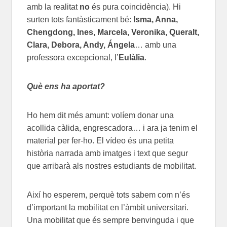
amb la realitat
no
és pura coincidència). Hi
surten tots fantàsticament bé:
Isma, Anna,
Chengdong, Ines, Marcela, Veronika, Queralt,
Clara, Debora, Andy, Ángela
… amb una
professora excepcional, l’
Eulàlia
.
Què ens ha aportat?
Ho hem dit més amunt: volíem donar una
acollida càlida, engrescadora… i ara ja tenim el
material per fer-ho. El vídeo és una petita
història narrada amb imatges i text que segur
que arribarà als nostres estudiants de mobilitat.
Així ho esperem, perquè tots sabem com n’és
d’important la mobilitat en l’àmbit universitari.
Una mobilitat que és sempre benvinguda i que