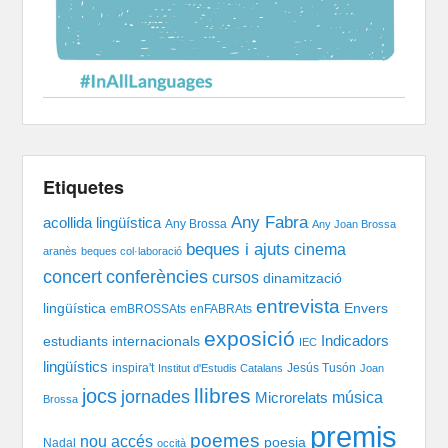
Etiquetes
Any Fabra
acollida lingüística
Any Brossa
Any Joan Brossa
beques i ajuts
cinema
aranès
beques col·laboració
concert
conferències
cursos
dinamització
entrevista
lingüística
Envers
emBROSSAts
enFABRAts
exposició
Indicadors
estudiants internacionals
IEC
lingüístics
inspira't
Jesús Tusón
Institut d'Estudis Catalans
Joan
llibres
jocs
jornades
música
Microrelats
Brossa
premis
poemes
nou accés
poesia
Nadal
occità