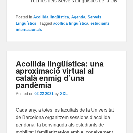
Tècnics dels Serveis Lingüístics de la UB
Posted in
Acollida lingüística
,
Agenda
,
Serveis
Lingüístics
|
Tagged
acollida lingüística
,
estudiants
internacionals
Acollida lingüística: una
aproximació virtual al
català enmig d’una
pandèmia
Posted on
02-22-2021
by
XDL
Cada any, a totes les facultats de la Universitat
de Barcelona organitzem sessions d’acollida
per donar la benvinguda als estudiants de
mobilitat i familiaritzar-los amb el coneixement,