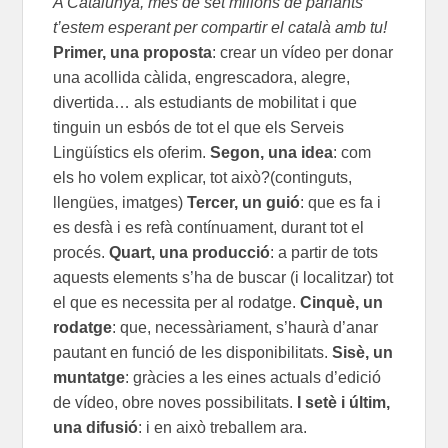
A Catalunya, més de set milions de parlants
t’estem esperant per compartir el català amb tu!
Primer, una proposta
: crear un vídeo per donar
una acollida càlida, engrescadora, alegre,
divertida… als estudiants de mobilitat i que
tinguin un esbós de tot el que els Serveis
Lingüístics els oferim.
Segon, una idea
: com
els ho volem explicar, tot això?(continguts,
llengües, imatges)
Tercer, un guió
: que es fa i
es desfà i es refà contínuament, durant tot el
procés.
Quart, una producció
: a partir de tots
aquests elements s’ha de buscar (i localitzar) tot
el que es necessita per al rodatge.
Cinquè, un
rodatge
: que, necessàriament, s’haurà d’anar
pautant en funció de les disponibilitats.
Sisè, un
muntatge
: gràcies a les eines actuals d’edició
de vídeo, obre noves possibilitats.
I setè i últim,
una difusió
: i en això treballem ara.