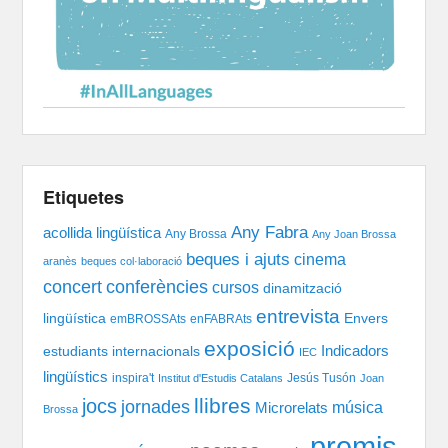
Etiquetes
Any Fabra
acollida lingüística
Any Brossa
Any Joan Brossa
beques i ajuts
cinema
aranès
beques col·laboració
concert
conferències
cursos
dinamització
entrevista
lingüística
Envers
emBROSSAts
enFABRAts
exposició
Indicadors
estudiants internacionals
IEC
lingüístics
inspira't
Jesús Tusón
Institut d'Estudis Catalans
Joan
llibres
jocs
jornades
música
Microrelats
Brossa
premis