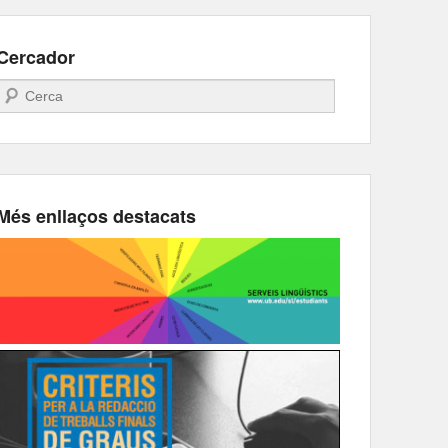
Cercador
Search
Més enllaços destacats