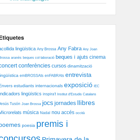
Etiquetes
Any Fabra
acollida lingüística
Any Brossa
Any Joan
beques i ajuts
cinema
Brossa
aranès
beques col·laboració
concert
conferències
cursos
dinamització
entrevista
lingüística
emBROSSAts
enFABRAts
exposició
Envers
estudiants internacionals
IEC
Indicadors lingüístics
inspira't
Institut d'Estudis Catalans
llibres
jocs
jornades
Jesús Tusón
Joan Brossa
música
nou accés
Microrelats
Nadal
occità
premis i
poemes
poesia
concursos
Primavera de la