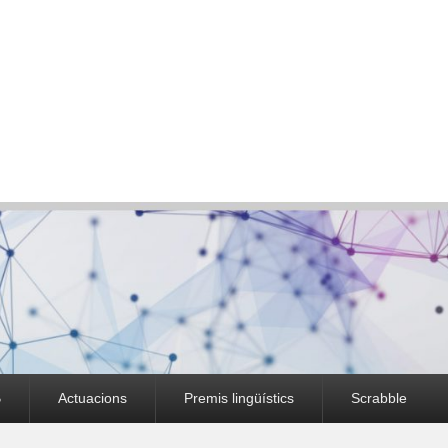
B
Actuacions
Premis lingüístics
Scrabble